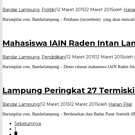
Bandar Lampung
,
Politik
|
12 Maret 2015
12 Maret 2015
oleh
Haria
Harianpilar.com, Bandarlampung – Petahana (incumbent) yang akan mencalonka
Mahasiswa IAIN Raden Intan L
Bandar Lampung
,
Pendidikan
|
12 Maret 2015
12 Maret 2015
oleh
Harianpilar.com, Bandarlampung – Demo ratusan mahasiswa IAIN Raden Inta
Lampung Peringkat 27 Termiski
Bandar Lampung
|
12 Maret 2015
12 Maret 2015
oleh
Harian Pilar
Harianpilar.com, Bandarlampung – Berdasarkan data Badan Pusat Statistik (
Sebelumnya
1
…