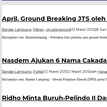
April, Ground Breaking JTS oleh
Bandar Lampung
,
Pilihan
,
Uncategorized
|
12 Maret 2015
28 Juni
Harianpilar.com, Bandarlampung – Peletakan batu pertama atau ground brea
Nasdem Ajukan 6 Nama Cakada
Bandar Lampung
,
Politik
|
12 Maret 2015
12 Maret 2015
oleh
Haria
Harianpilar.com, Bandar Lampung – Dewan Pimpinan Daerah (DPD) partai N
Ridho Minta Buruh-Pelindo II D