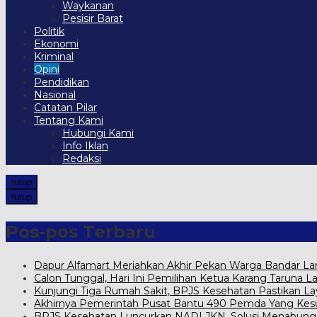
Waykanan
Pesisir Barat
Politik
Ekonomi
Kriminal
Opini
Pendidikan
Nasional
Catatan Pilar
Tentang Kami
Hubungi Kami
Info Iklan
Redaksi
tutup
tutup
Pos-pos Terbaru
Dapur Alfamart Meriahkan Akhir Pekan Warga Bandar 
Calon Tunggal, Hari Ini Pemilihan Ketua Karang Taru
Kunjungi Tiga Rumah Sakit, BPJS Kesehatan Pastikan L
Akhirnya Pemerintah Pusat Bantu 490 Pemda Yang Kesul
BPJS Kesehatan Luncurkan NADI JKN, Solusi Menabung Iu