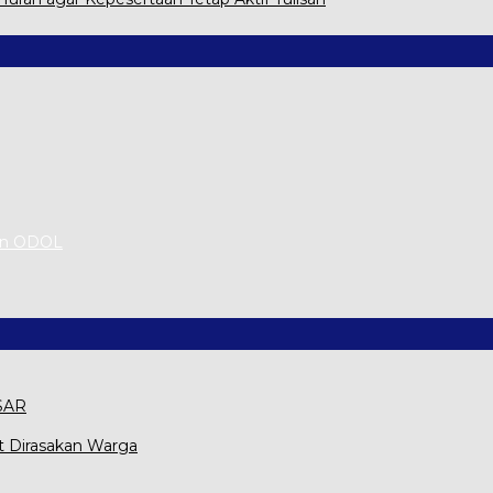
an ODOL
 SAR
t Dirasakan Warga