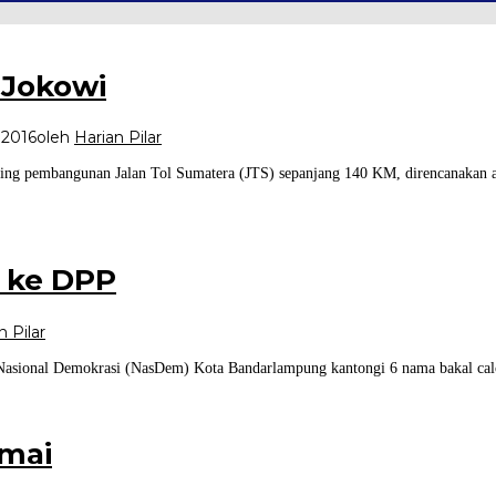
 Jokowi
 2016
oleh
Harian Pilar
king pembangunan Jalan Tol Sumatera (JTS) sepanjang 140 KM, direncanakan a
 ke DPP
n Pilar
asional Demokrasi (NasDem) Kota Bandarlampung kantongi 6 nama bakal cal
amai