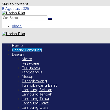
Skip to content
8 Agustus 2026
Video
Home
Bandar Lampung
Daerah
Metro
Pesawaran
Pringsewu
Tanggamus
Mesuji
Tulangbawang
Tulangbawang Barat
Lampung Selatan
Lampung Tengah
Lampung Timur
Lampung Barat
Lampung Utara