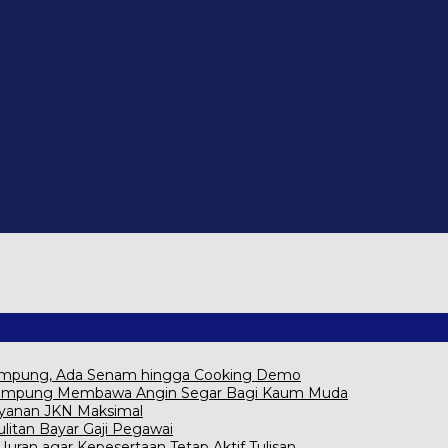
Lampung, Ada Senam hingga Cooking Demo
na Lampung Membawa Angin Segar Bagi Kaum Muda
ayanan JKN Maksimal
itan Bayar Gaji Pegawai
ran agar Kepesertaan Tetap Aktif Tulisan