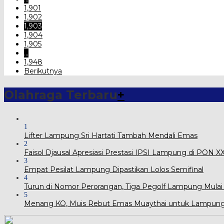
1,901
1,902
1,903
1,904
1,905
…
1,948
Berikutnya
Olahraga Terbaru
+
1
Lifter Lampung Sri Hartati Tambah Mendali Emas
2
Faisol Djausal Apresiasi Prestasi IPSI Lampung di PON 
3
Empat Pesilat Lampung Dipastikan Lolos Semifinal
4
Turun di Nomor Perorangan, Tiga Pegolf Lampung Mulai
5
Menang KO, Muis Rebut Emas Muaythai untuk Lampun