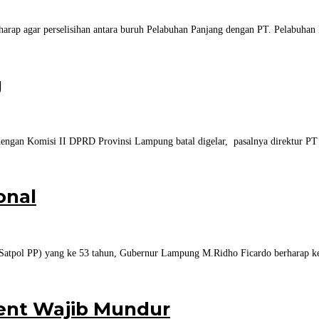
p agar perselisihan antara buruh Pelabuhan Panjang dengan PT. Pelabuhan In
g
engan Komisi II DPRD Provinsi Lampung batal digelar, pasalnya direktur 
onal
 (Satpol PP) yang ke 53 tahun, Gubernur Lampung M.Ridho Ficardo berharap k
bent Wajib Mundur