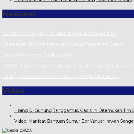
Nasional
Kantor SAR Lampung Antisipatif Bencana Megathrust
Pemerintah Diminta Hentikan Efisiensi Transfer ke Daerah
Jarnas Indo Resmi Dideklarasikan
DPR RI Sebut Presiden Prabowo Dukung Penertiban Angkut
Petinggi Otorita IKN Asal Lampung Mengundurkan Diri
Video
Hilang Di Gunung Tanggamus, Gadis ini Ditemukan Tim
Video. Manfaat Bantuan Sumur Bor Yanuar Irawan Sanga