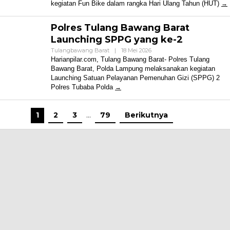
kegiatan Fun Bike dalam rangka Hari Ulang Tahun (HUT)
Polres Tulang Bawang Barat
Launching SPPG yang ke-2
Oleh
Tulangbawang Barat
|
18 Mei 2026
Harian
Harianpilar.com, Tulang Bawang Barat- Polres Tulang
Pilar
Bawang Barat, Polda Lampung melaksanakan kegiatan
Launching Satuan Pelayanan Pemenuhan Gizi (SPPG) 2
Polres Tubaba Polda
1
2
3
…
79
Berikutnya