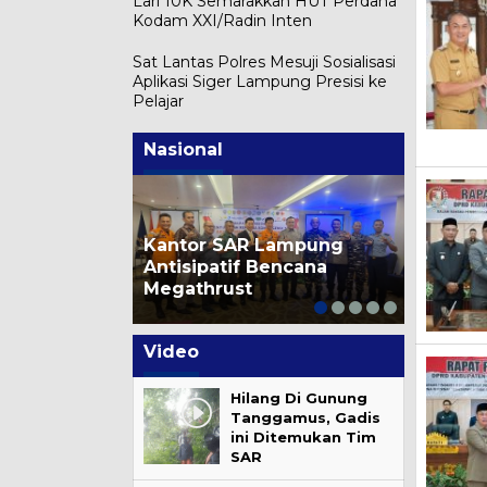
Lari 10K Semarakkan HUT Perdana
Kodam XXI/Radin Inten
Sat Lantas Polres Mesuji Sosialisasi
DPR RI 
Aplikasi Siger Lampung Presisi ke
Pemeri
Prabow
Petingg
Pelajar
Hentika
Jarnas 
Penert
Lampun
Transf
Didekla
ODOL
Diri
Nasional
Kantor SAR Lampung
Antisipatif Bencana
Megathrust
Video
Hilang Di Gunung
Tanggamus, Gadis
ini Ditemukan Tim
SAR