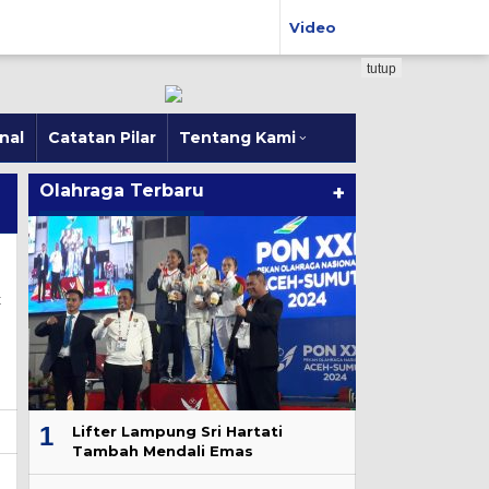
Video
tutup
nal
Catatan Pilar
Tentang Kami
Olahraga Terbaru
+
t
1
Lifter Lampung Sri Hartati
Tambah Mendali Emas