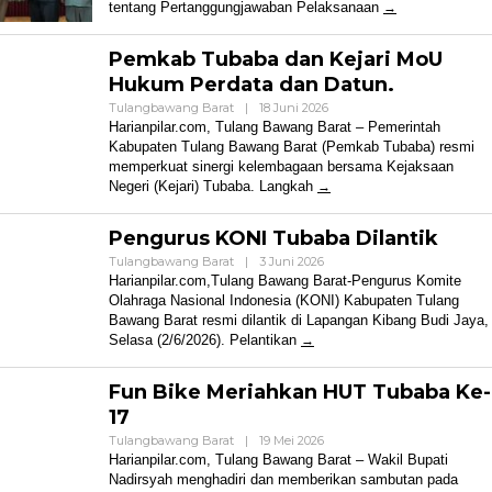
tentang Pertanggungjawaban Pelaksanaan
Pemkab Tubaba dan Kejari MoU
Hukum Perdata dan Datun.
Oleh
Tulangbawang Barat
|
18 Juni 2026
Harian
Harianpilar.com, Tulang Bawang Barat – Pemerintah
Pilar
Kabupaten Tulang Bawang Barat (Pemkab Tubaba) resmi
memperkuat sinergi kelembagaan bersama Kejaksaan
Negeri (Kejari) Tubaba. Langkah
Pengurus KONI Tubaba Dilantik
Oleh
Tulangbawang Barat
|
3 Juni 2026
Harian
Harianpilar.com,Tulang Bawang Barat-Pengurus Komite
Pilar
Olahraga Nasional Indonesia (KONI) Kabupaten Tulang
Bawang Barat resmi dilantik di Lapangan Kibang Budi Jaya,
Selasa (2/6/2026). Pelantikan
Fun Bike Meriahkan HUT Tubaba Ke-
17
Oleh
Tulangbawang Barat
|
19 Mei 2026
Harian
Harianpilar.com, Tulang Bawang Barat – Wakil Bupati
Pilar
Nadirsyah menghadiri dan memberikan sambutan pada