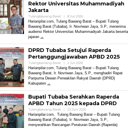
Rektor Universitas Muhammadiyah
Jakarta
Oleh
Tulangbawang Barat
|
8 Juli 2026
Sebut Presiden
Harian
Harianpilar.com, Tulang Bawang Barat – Bupati Tulang
Pilar
ntah Diminta
o Dukung
i Otorita IKN Asal
Bawang Barat (Tubaba), Ir. Novriwan Jaya, S.P., menerima
n Efisiensi
Indo Resmi
iban Angkutan
g Mengundurkan
audiensi Rektor Universitas Muhammadiyah Jakarta beserta
er ke Daerah
rasikan
jajaran
DPRD Tubaba Setujui Raperda
Pertanggungjawaban APBD 2025
Oleh
Tulangbawang Barat
|
2 Juli 2026
Harian
Harianpilar.com, Tulang Bawang Barat – Bupati Tulang
Pilar
Bawang Barat, Ir. Novriwan Jaya, S.P., menghadiri Rapat
Paripurna Dewan Perwakilan Rakyat Daerah (DPRD)
Kabupaten
Bupati Tubaba Serahkan Raperda
APBD Tahun 2025 kepada DPRD
Oleh
Tulangbawang Barat
|
23 Juni 2026
Harian
Harianpilar.com, Tulang Bawang Barat – Bupati Tulang
Pilar
Bawang Barat (Tubaba), Ir. Novriwan Jaya, S.P.,
menyerahkan Rancangan Peraturan Daerah (Raperda)