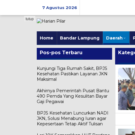
Skip
to
7 Agustus 2026
content
tutup
Home
Bandar Lampung
Daerah
P
Pos-pos Terbaru
Katego
Kunjungi Tiga Rumah Sakit, BPJS
Kesehatan Pastikan Layanan JKN
Maksimal
Akhirnya Pemerintah Pusat Bantu
490 Pemda Yang Kesulitan Bayar
Gaji Pegawai
BPJS Kesehatan Luncurkan NADI
JKN, Solusi Menabung Iuran agar
Kepesertaan Tetap Aktif Tulisan