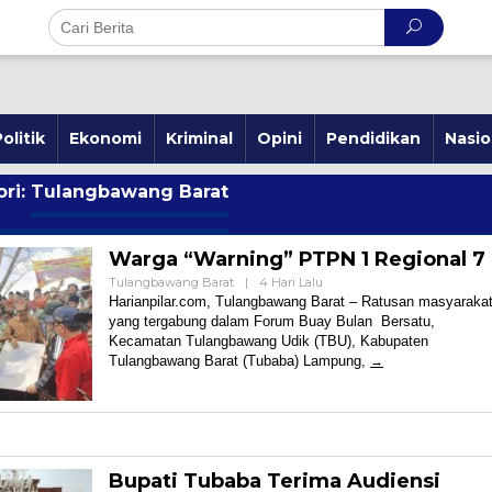
olitik
Ekonomi
Kriminal
Opini
Pendidikan
Nasio
ri:
Tulangbawang Barat
Warga “Warning” PTPN 1 Regional 7
Oleh
Tulangbawang Barat
|
4 Hari Lalu
Harian
Harianpilar.com, Tulangbawang Barat – Ratusan masyaraka
Pilar
yang tergabung dalam Forum Buay Bulan Bersatu,
Kecamatan Tulangbawang Udik (TBU), Kabupaten
Tulangbawang Barat (Tubaba) Lampung,
Bupati Tubaba Terima Audiensi