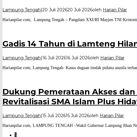
Lampung Tengah
|
20 Juli 2026
20 Juli 2026
oleh
Harian Pilar
Harianpilar.com, Lampung Tengah – Pangdam XXI/RI Mayjen TNI Kristomei
Gadis 14 Tahun di Lamteng Hila
Lampung Tengah
|
16 Juli 2026
16 Juli 2026
oleh
Harian Pilar
Harianpilar.com, Lampung Tengah- Kasus dugaan tindak pidana asusila terha
Dukung Pemerataan Akses dan M
Revitalisasi SMA Islam Plus Hid
Lampung Tengah
|
15 Juli 2026
15 Juli 2026
oleh
Harian Pilar
Harianpilar.com, LAMPUNG TENGAH –Wakil Gubernur Lampung Jihan Nurlela
1