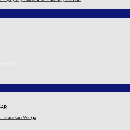
an ODOL
 SAR
t Dirasakan Warga