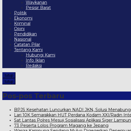
Waykanan
Pesisir Barat
Politik
Ekonomi
Kriminal
Opini
Pendidikan
Nasional
Catatan Pilar
Tentang Kami
Hubungi Kami
Info Iklan
Redaksi
tutup
tutup
Pos-pos Terbaru
BPJS Kesehatan Luncurkan NADI JKN, Solusi Menabung Iu
Lari 10K Semarakkan HUT Perdana Kodam XXI/Radin Int
Sat Lantas Polres Mesuji Sosialisasi Aplikasi Siger Lampun
73 Peserta Lolos Program Magang ke Jepang
Warga Kampung Sendang Mulyo Digegerkan Penemuan 