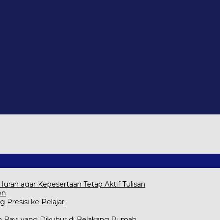
ran agar Kepesertaan Tetap Aktif Tulisan
en
g Presisi ke Pelajar
Bayi yang Dikubur di Belakang Rumah