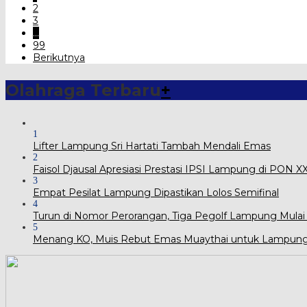
2
3
…
99
Berikutnya
Olahraga Terbaru
+
1
Lifter Lampung Sri Hartati Tambah Mendali Emas
2
Faisol Djausal Apresiasi Prestasi IPSI Lampung di PON 
3
Empat Pesilat Lampung Dipastikan Lolos Semifinal
4
Turun di Nomor Perorangan, Tiga Pegolf Lampung Mulai
5
Menang KO, Muis Rebut Emas Muaythai untuk Lampun