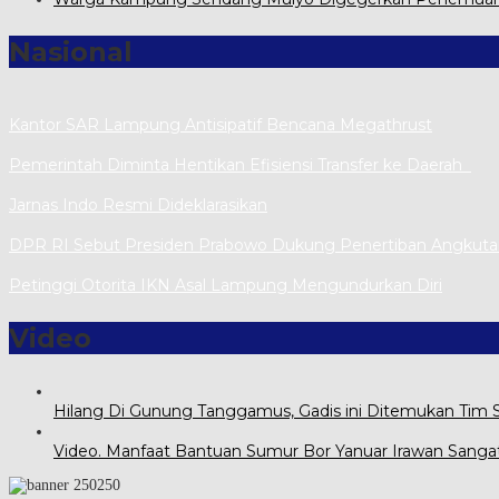
Nasional
Kantor SAR Lampung Antisipatif Bencana Megathrust
Pemerintah Diminta Hentikan Efisiensi Transfer ke Daerah
Jarnas Indo Resmi Dideklarasikan
DPR RI Sebut Presiden Prabowo Dukung Penertiban Angkut
Petinggi Otorita IKN Asal Lampung Mengundurkan Diri
Video
Hilang Di Gunung Tanggamus, Gadis ini Ditemukan Tim
Video. Manfaat Bantuan Sumur Bor Yanuar Irawan Sanga