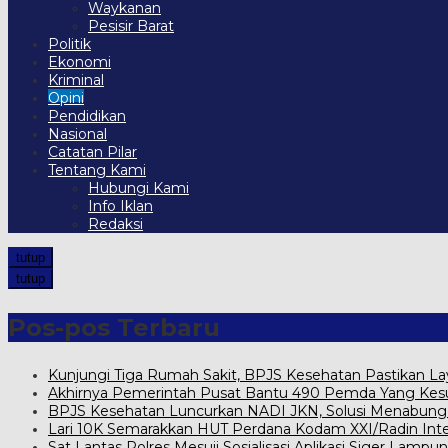
Waykanan
Pesisir Barat
Politik
Ekonomi
Kriminal
Opini
Pendidikan
Nasional
Catatan Pilar
Tentang Kami
Hubungi Kami
Info Iklan
Redaksi
tutup
tutup
Pos-pos Terbaru
Kunjungi Tiga Rumah Sakit, BPJS Kesehatan Pastikan L
Akhirnya Pemerintah Pusat Bantu 490 Pemda Yang Kesul
BPJS Kesehatan Luncurkan NADI JKN, Solusi Menabung Iu
Lari 10K Semarakkan HUT Perdana Kodam XXI/Radin Int
Sat Lantas Polres Mesuji Sosialisasi Aplikasi Siger Lampun