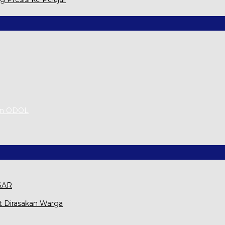
an ODOL
 SAR
t Dirasakan Warga