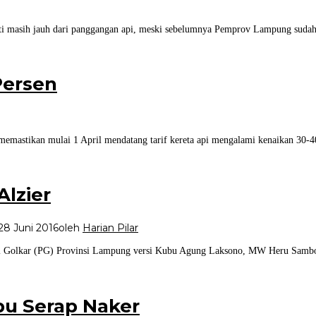
i masih jauh dari panggangan api, meski sebelumnya Pemprov Lampung sudah 
 Persen
mastikan mulai 1 April mendatang tarif kereta api mengalami kenaikan 30-40
lzier
28 Juni 2016
oleh
Harian Pilar
tai Golkar (PG) Provinsi Lampung versi Kubu Agung Laksono, MW Heru Sambo
u Serap Naker