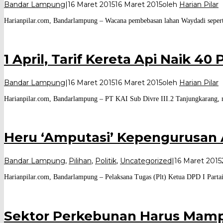
Bandar Lampung
|
16 Maret 2015
16 Maret 2015
oleh
Harian Pilar
Harianpilar.com, Bandarlampung – Wacana pembebasan lahan Waydadi sepert
1 April, Tarif Kereta Api Naik 40
Bandar Lampung
|
16 Maret 2015
16 Maret 2015
oleh
Harian Pilar
Harianpilar.com, Bandarlampung – PT KAI Sub Divre III.2 Tanjungkarang, me
Heru ‘Amputasi’ Kepengurusan A
Bandar Lampung
,
Pilihan
,
Politik
,
Uncategorized
|
16 Maret 2015
Harianpilar.com, Bandarlampung – Pelaksana Tugas (Plt) Ketua DPD I Par
Sektor Perkebunan Harus Mamp