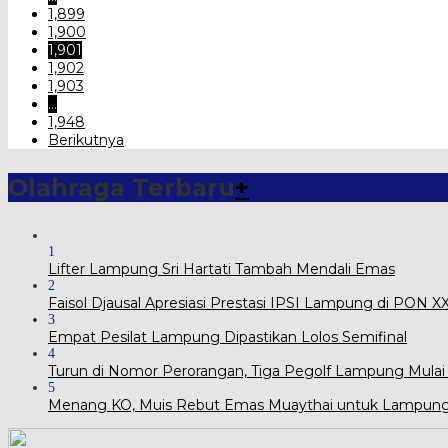
1,899
1,900
1,901
1,902
1,903
…
1,948
Berikutnya
Olahraga Terbaru
+
1
Lifter Lampung Sri Hartati Tambah Mendali Emas
2
Faisol Djausal Apresiasi Prestasi IPSI Lampung di PON 
3
Empat Pesilat Lampung Dipastikan Lolos Semifinal
4
Turun di Nomor Perorangan, Tiga Pegolf Lampung Mulai
5
Menang KO, Muis Rebut Emas Muaythai untuk Lampun