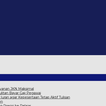
ayanan JKN Maksimal
itan Bayar Gaji Pegawai
ran agar Kepesertaan Tetap Aktif Tulisan
en
g Presisi ke Pelajar