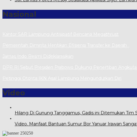
Nasional
Kantor SAR Lampung Antisipatif Bencana Megathrust
Pemerintah Diminta Hentikan Efisiensi Transfer ke Daerah
Jarnas Indo Resmi Dideklarasikan
DPR RI Sebut Presiden Prabowo Dukung Penertiban Angkut
Petinggi Otorita IKN Asal Lampung Mengundurkan Diri
Video
Hilang Di Gunung Tanggamus, Gadis ini Ditemukan Tim
Video. Manfaat Bantuan Sumur Bor Yanuar Irawan Sanga