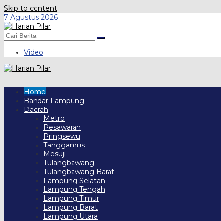
Skip to content
7 Agustus 2026
Video
Home
Bandar Lampung
Daerah
Metro
Pesawaran
Pringsewu
Tanggamus
Mesuji
Tulangbawang
Tulangbawang Barat
Lampung Selatan
Lampung Tengah
Lampung Timur
Lampung Barat
Lampung Utara