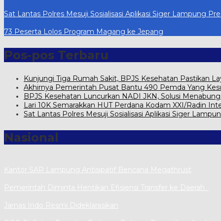
Sat Lantas Polres Mesuji Sosialisasi Aplikasi Siger Lampung Pres
73 Peserta Lolos Program Magang ke Jepang
Pos-pos Terbaru
Kunjungi Tiga Rumah Sakit, BPJS Kesehatan Pastikan L
Akhirnya Pemerintah Pusat Bantu 490 Pemda Yang Kesul
BPJS Kesehatan Luncurkan NADI JKN, Solusi Menabung Iu
Lari 10K Semarakkan HUT Perdana Kodam XXI/Radin Int
Sat Lantas Polres Mesuji Sosialisasi Aplikasi Siger Lampun
Nasional
Kantor SAR Lampung Antisipatif Bencana Megathrust
Pemerintah Diminta Hentikan Efisiensi Transfer ke Daerah
Jarnas Indo Resmi Dideklarasikan