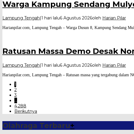
Warga Kampung Sendang Mulyo
Lampung Tengah
|
1 hari lalu
6 Agustus 2026
oleh
Harian Pilar
Harianpilar.com, Lampung Tengah – Warga Dusun 8, Kampung Sendang Mul
Ratusan Massa Demo Desak No
Lampung Tengah
|
1 hari lalu
6 Agustus 2026
oleh
Harian Pilar
Harianpilar.com, Lampung Tengah – Ratusan massa yang tergabung dalam NG
1
2
3
…
4,288
Berikutnya
Olahraga Terbaru
+