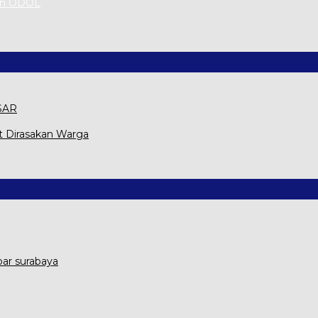
an ODOL
 SAR
t Dirasakan Warga