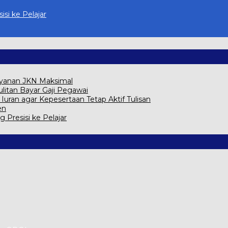
isi ke Pelajar
ayanan JKN Maksimal
itan Bayar Gaji Pegawai
ran agar Kepesertaan Tetap Aktif Tulisan
en
g Presisi ke Pelajar