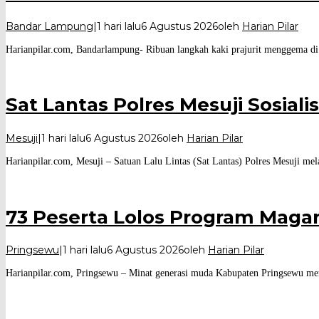
Bandar Lampung
|
1 hari lalu
6 Agustus 2026
oleh
Harian Pilar
Harianpilar.com, Bandarlampung- Ribuan langkah kaki prajurit menggema di
Sat Lantas Polres Mesuji Sosiali
Mesuji
|
1 hari lalu
6 Agustus 2026
oleh
Harian Pilar
Harianpilar.com, Mesuji – Satuan Lalu Lintas (Sat Lantas) Polres Mesuji mel
73 Peserta Lolos Program Maga
Pringsewu
|
1 hari lalu
6 Agustus 2026
oleh
Harian Pilar
Harianpilar.com, Pringsewu – Minat generasi muda Kabupaten Pringsewu men