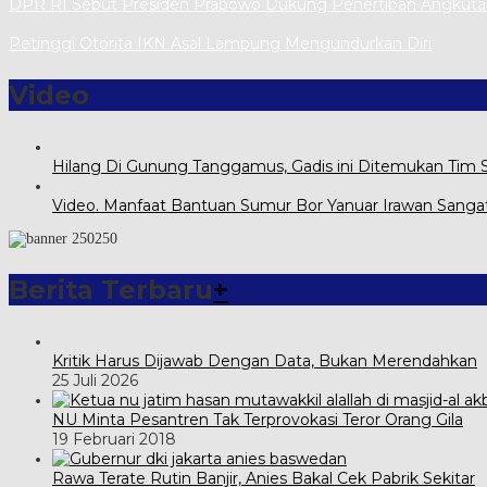
DPR RI Sebut Presiden Prabowo Dukung Penertiban Angkut
Petinggi Otorita IKN Asal Lampung Mengundurkan Diri
Video
Hilang Di Gunung Tanggamus, Gadis ini Ditemukan Tim
Video. Manfaat Bantuan Sumur Bor Yanuar Irawan Sanga
Berita Terbaru
+
Kritik Harus Dijawab Dengan Data, Bukan Merendahkan
25 Juli 2026
NU Minta Pesantren Tak Terprovokasi Teror Orang Gila
19 Februari 2018
Rawa Terate Rutin Banjir, Anies Bakal Cek Pabrik Sekitar