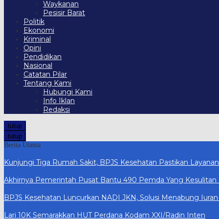
Waykanan
Pesisir Barat
Politik
Ekonomi
Kriminal
Opini
Pendidikan
Nasional
Catatan Pilar
Tentang Kami
Hubungi Kami
Info Iklan
Redaksi
tutup
tutup
Berita Utama
Kunjungi Tiga Rumah Sakit, BPJS Kesehatan Pastikan Layana
Akhirnya Pemerintah Pusat Bantu 490 Pemda Yang Kesulitan 
BPJS Kesehatan Luncurkan NADI JKN, Solusi Menabung Iuran a
Lari 10K Semarakkan HUT Perdana Kodam XXI/Radin Inten