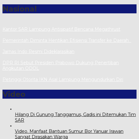
Nasional
Kantor SAR Lampung Antisipatif Bencana Megathrust
Pemerintah Diminta Hentikan Efisiensi Transfer ke Daerah
Jarnas Indo Resmi Dideklarasikan
DPR RI Sebut Presiden Prabowo Dukung Penertiban
Angkutan ODOL
Petinggi Otorita IKN Asal Lampung Mengundurkan Diri
Video
Hilang Di Gunung Tanggamus, Gadis ini Ditemukan Tim
SAR
Video. Manfaat Bantuan Sumur Bor Yanuar Irawan
Sangat Dirasakan Warga