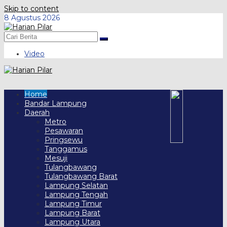
Skip to content
8 Agustus 2026
Video
Home
Bandar Lampung
Daerah
Metro
Pesawaran
Pringsewu
Tanggamus
Mesuji
Tulangbawang
Tulangbawang Barat
Lampung Selatan
Lampung Tengah
Lampung Timur
Lampung Barat
Lampung Utara