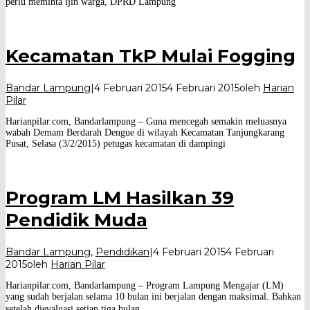
perlu meminta ijin warga, DPRD Lampung
Kecamatan TkP Mulai Fogging
Bandar Lampung
|
4 Februari 2015
4 Februari 2015
oleh
Harian
Pilar
Harianpilar.com, Bandarlampung – Guna mencegah semakin meluasnya
wabah Demam Berdarah Dengue di wilayah Kecamatan Tanjungkarang
Pusat, Selasa (3/2/2015) petugas kecamatan di dampingi
Program LM Hasilkan 39
Pendidik Muda
Bandar Lampung
,
Pendidikan
|
4 Februari 2015
4 Februari
2015
oleh
Harian Pilar
Harianpilar.com, Bandarlampung – Program Lampung Mengajar (LM)
yang sudah berjalan selama 10 bulan ini berjalan dengan maksimal. Bahkan
setelah dievaluasi setiap tiga bulan