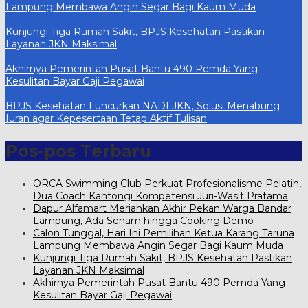
Lampung Membawa Angin Segar Bagi Kaum Muda
Kunjungi Tiga Rumah Sakit, BPJS Kesehatan Pastikan
Layanan JKN Maksimal
Akhirnya Pemerintah Pusat Bantu 490 Pemda Yang
Kesulitan Bayar Gaji Pegawai
BPJS Kesehatan Luncurkan NADI JKN, Solusi Menabung
Iuran agar Kepesertaan Tetap Aktif Tulisan
Pos-pos Terbaru
ORCA Swimming Club Perkuat Profesionalisme Pelatih,
Dua Coach Kantongi Kompetensi Juri-Wasit Pratama
Dapur Alfamart Meriahkan Akhir Pekan Warga Bandar
Lampung, Ada Senam hingga Cooking Demo
Calon Tunggal, Hari Ini Pemilihan Ketua Karang Taruna
Lampung Membawa Angin Segar Bagi Kaum Muda
Kunjungi Tiga Rumah Sakit, BPJS Kesehatan Pastikan
Layanan JKN Maksimal
Akhirnya Pemerintah Pusat Bantu 490 Pemda Yang
Kesulitan Bayar Gaji Pegawai