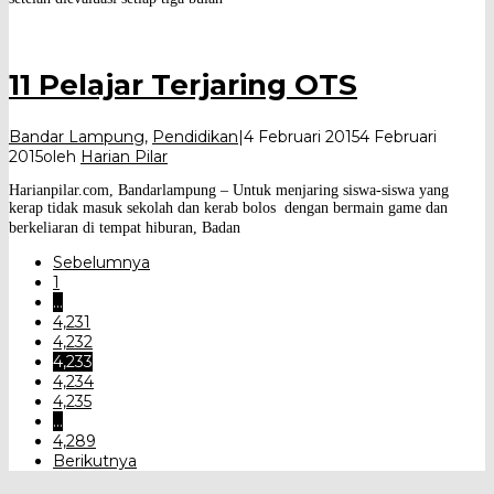
11 Pelajar Terjaring OTS
Bandar Lampung
,
Pendidikan
|
4 Februari 2015
4 Februari
2015
oleh
Harian Pilar
Harianpilar.com, Bandarlampung – Untuk menjaring siswa-siswa yang
kerap tidak masuk sekolah dan kerab bolos dengan bermain game dan
berkeliaran di tempat hiburan, Badan
Sebelumnya
1
…
4,231
4,232
4,233
4,234
4,235
…
4,289
Berikutnya