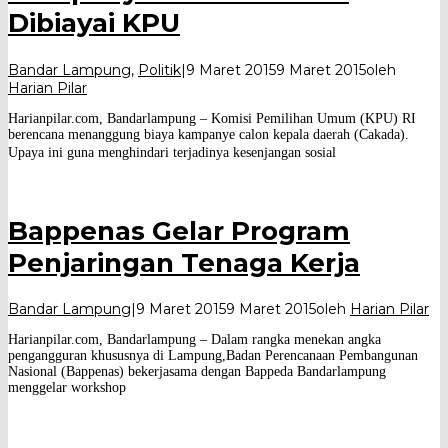
Dibiayai KPU
Bandar Lampung
,
Politik
|
9 Maret 2015
9 Maret 2015
oleh
Harian Pilar
Harianpilar.com, Bandarlampung – Komisi Pemilihan Umum (KPU) RI
berencana menanggung biaya kampanye calon kepala daerah (Cakada).
Upaya ini guna menghindari terjadinya kesenjangan sosial
Bappenas Gelar Program
Penjaringan Tenaga Kerja
Bandar Lampung
|
9 Maret 2015
9 Maret 2015
oleh
Harian Pilar
Harianpilar.com, Bandarlampung – Dalam rangka menekan angka
pengangguran khususnya di Lampung,Badan Perencanaan Pembangunan
Nasional (Bappenas) bekerjasama dengan Bappeda Bandarlampung
menggelar workshop