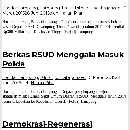
Bandar Lampung
,
Lampung Timur
,
Pilihan
,
Uncategorized
|
10
Maret 2015
28 Juni 2016
oleh
Harian Pilar
Harianpilar.com, Bandarlampung – Penghentian sementara proses hukum
kasus Deposito APBD Lampung Timur (Lamtim) tahun 2011-2013 senilai
Rp300 Miliar oleh Kejaksaan Tinggi (Kejati) Lampung
Berkas RSUD Menggala Masuk
Polda
Bandar Lampung
,
Pilihan
,
Uncategorized
|
10 Maret 2015
28
Juni 2016
oleh
Harian Pilar
Harianpilar.com, Bandarlampung – Dugaan penyimpangan sejumlah
anggaran milik Rumah Sakit Umum Daerah (RSUD) Menggala tahun 2014
resmi dilaporkan ke Kepolisian Daerah (Polda) Lampung.
Demokrasi-Regenerasi