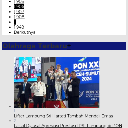
1,905
1,906
1,907
1,908
…
1,948
Berikutnya
Olahraga Terbaru
+
1
Lifter Lampung Sri Hartati Tambah Mendali Emas
2
Faisol Djausal Apresiasi Prestasi IPSI Lampung di PON