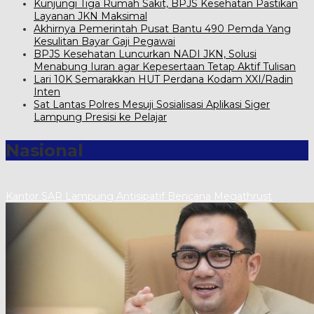
Kunjungi Tiga Rumah Sakit, BPJS Kesehatan Pastikan
Layanan JKN Maksimal
Akhirnya Pemerintah Pusat Bantu 490 Pemda Yang
Kesulitan Bayar Gaji Pegawai
BPJS Kesehatan Luncurkan NADI JKN, Solusi
Menabung Iuran agar Kepesertaan Tetap Aktif Tulisan
Lari 10K Semarakkan HUT Perdana Kodam XXI/Radin
Inten
Sat Lantas Polres Mesuji Sosialisasi Aplikasi Siger
Lampung Presisi ke Pelajar
Nasional
Kantor SAR Lampung Antisipatif Bencana Megathrust