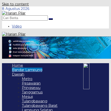
Skip to content
8 Agustus 2026
Video
Home
Bandar Lampung
Daerah
Metro
Pesawaran
Pringsewu
Tanggamus
Mesuji
Tulangbawang
Tulangbawang Barat
Lampung Selatan