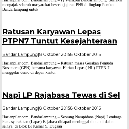
Harianpilar.com, Bandarlampung – Pj Walikota Bandarlampung Sulfakar
Pilar
mengajak seluruh masyarakat beserta jajaran PNS di lingkup Pemkot
Bandarlampung untuk
Ratusan Karyawan Lepas
PTPN7 Tuntut Kesejahteraan
oleh
Bandar Lampung
|
8 Oktober 2015
8 Oktober 2015
Harian
Harianpilar.com, Bandarlampung – Ratusan massa Gerakan Pemuda
Pilar
Nusantara (GPN) bersama karyawan Harian Lepas ( HL) PTPN 7
menggelar demo di depan kantor
Napi LP Rajabasa Tewas di Sel
oleh
Bandar Lampung
|
8 Oktober 2015
8 Oktober 2015
Harian
Harianpilar.com, Bandarlampung – Seorang Narapidana (Napi) Lembaga
Pilar
Pemasyarakatan (Lapas) Rajabasa didapati meninggal dunia di dalam
selnya, di Blok BI Kamar 9. Dugaan