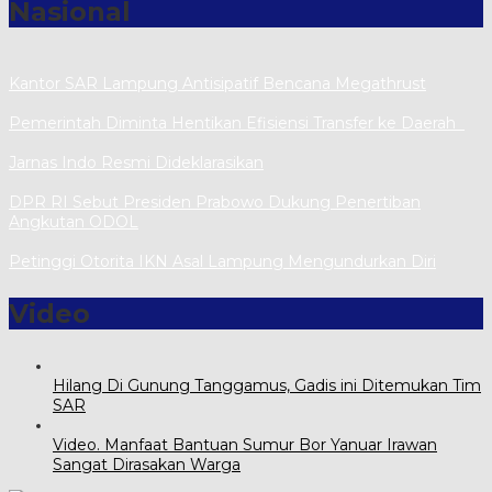
Nasional
Kantor SAR Lampung Antisipatif Bencana Megathrust
Pemerintah Diminta Hentikan Efisiensi Transfer ke Daerah
Jarnas Indo Resmi Dideklarasikan
DPR RI Sebut Presiden Prabowo Dukung Penertiban
Angkutan ODOL
Petinggi Otorita IKN Asal Lampung Mengundurkan Diri
Video
Hilang Di Gunung Tanggamus, Gadis ini Ditemukan Tim
SAR
Video. Manfaat Bantuan Sumur Bor Yanuar Irawan
Sangat Dirasakan Warga