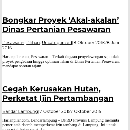
Bongkar Proyek ‘Akal-akalan’
Dinas Pertanian Pesawaran
Pesawaran
,
Pilihan
,
Uncategorized
|
8 Oktober 2015
28 Juni
oleh
2016
Harian
Harianpilar.com, Pesawaran – Terkait dugaan penyelewengan sejumlah
Pilar
proyek pengadaan hingga optimasi lahan di Dinas Pertanian Pesawaran,
mendapat sorotan tajam
Cegah Kerusakan Hutan,
Perketat Ijin Pertambangan
oleh
Bandar Lampung
|
7 Oktober 2015
7 Oktober 2015
Harian
Harianpilar.com, Bandarlampung – DPRD Provinsi Lampung meminta
Pilar
pemerintah daerah memperketat izin tambang di Lampung. Ini untuk
mencegah hutan rusak dan