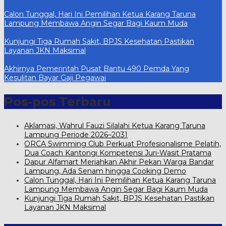
Calon Tunggal, Hari Ini Pemilihan Ketua Karang Taruna
Lampung Membawa Angin Segar Bagi Kaum Muda
Kunjungi Tiga Rumah Sakit, BPJS Kesehatan Pastikan
Layanan JKN Maksimal
Akhirnya Pemerintah Pusat Bantu 490 Pemda Yang
Kesulitan Bayar Gaji Pegawai
Pos-pos Terbaru
Aklamasi, Wahrul Fauzi Silalahi Ketua Karang Taruna
Lampung Periode 2026–2031
ORCA Swimming Club Perkuat Profesionalisme Pelatih,
Dua Coach Kantongi Kompetensi Juri-Wasit Pratama
Dapur Alfamart Meriahkan Akhir Pekan Warga Bandar
Lampung, Ada Senam hingga Cooking Demo
Calon Tunggal, Hari Ini Pemilihan Ketua Karang Taruna
Lampung Membawa Angin Segar Bagi Kaum Muda
Kunjungi Tiga Rumah Sakit, BPJS Kesehatan Pastikan
Layanan JKN Maksimal