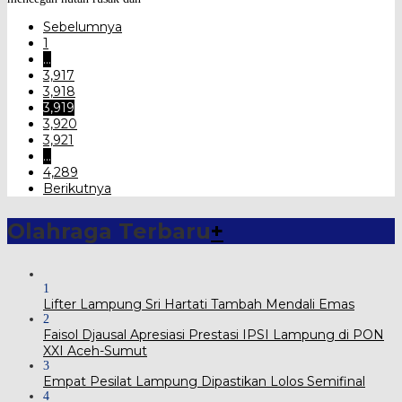
Sebelumnya
1
…
3,917
3,918
3,919
3,920
3,921
…
4,289
Berikutnya
Olahraga Terbaru
+
1
Lifter Lampung Sri Hartati Tambah Mendali Emas
2
Faisol Djausal Apresiasi Prestasi IPSI Lampung di PON
XXI Aceh-Sumut
3
Empat Pesilat Lampung Dipastikan Lolos Semifinal
4