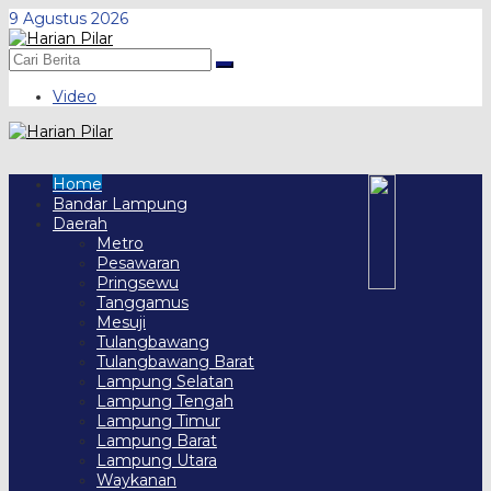
Skip
9 Agustus 2026
to
content
Video
Home
Bandar Lampung
Daerah
Metro
Pesawaran
Pringsewu
Tanggamus
Mesuji
Tulangbawang
Tulangbawang Barat
Lampung Selatan
Lampung Tengah
Lampung Timur
Lampung Barat
Lampung Utara
Waykanan