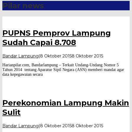
Pilar news
Harian
Pilar
PUPNS Pemprov Lampung
Sudah Capai 8.708
oleh
Bandar Lampung
|
8 Oktober 2015
8 Oktober 2015
Harian
Harianpilar.com, Bandarlampung – Terkait Undang-Undang Nomor 5
Pilar
Tahun 2014 tentang Aparatur Sipil Negara (ASN) memberi mandat agar
data kepegawaian secara
Perekonomian Lampung Makin
Sulit
oleh
Bandar Lampung
|
8 Oktober 2015
8 Oktober 2015
Harian