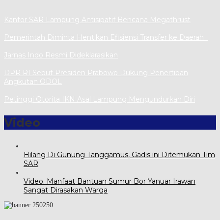
Kantor SAR Lampung Antisipatif Bencana Megathrust
Pemerintah Diminta Hentikan Efisiensi Transfer ke Daerah
Jarnas Indo Resmi Dideklarasikan
DPR RI Sebut Presiden Prabowo Dukung Penertiban
Angkutan ODOL
Petinggi Otorita IKN Asal Lampung Mengundurkan Diri
Video
Hilang Di Gunung Tanggamus, Gadis ini Ditemukan Tim
SAR
Video. Manfaat Bantuan Sumur Bor Yanuar Irawan
Sangat Dirasakan Warga