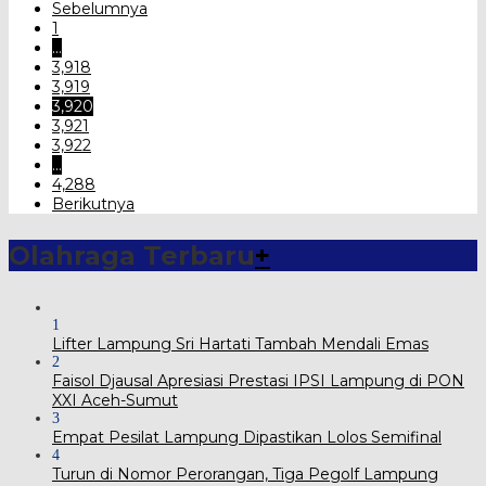
Sebelumnya
1
…
3,918
3,919
3,920
3,921
3,922
…
4,288
Berikutnya
Olahraga Terbaru
+
1
Lifter Lampung Sri Hartati Tambah Mendali Emas
2
Faisol Djausal Apresiasi Prestasi IPSI Lampung di PON
XXI Aceh-Sumut
3
Empat Pesilat Lampung Dipastikan Lolos Semifinal
4
Turun di Nomor Perorangan, Tiga Pegolf Lampung