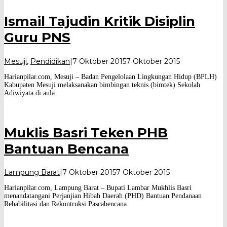
Ismail Tajudin Kritik Disiplin
Guru PNS
oleh
Mesuji
,
Pendidikan
|
7 Oktober 2015
7 Oktober 2015
Harian
Harianpilar.com, Mesuji – Badan Pengelolaan Lingkungan Hidup (BPLH)
Pilar
Kabupaten Mesuji melaksanakan bimbingan teknis (bimtek) Sekolah
Adiwiyata di aula
Muklis Basri Teken PHB
Bantuan Bencana
oleh
Lampung Barat
|
7 Oktober 2015
7 Oktober 2015
Harian
Harianpilar.com, Lampung Barat – Bupati Lambar Mukhlis Basri
Pilar
menandatangani Perjanjian Hibah Daerah (PHD) Bantuan Pendanaan
Rehabilitasi dan Rekontruksi Pascabencana