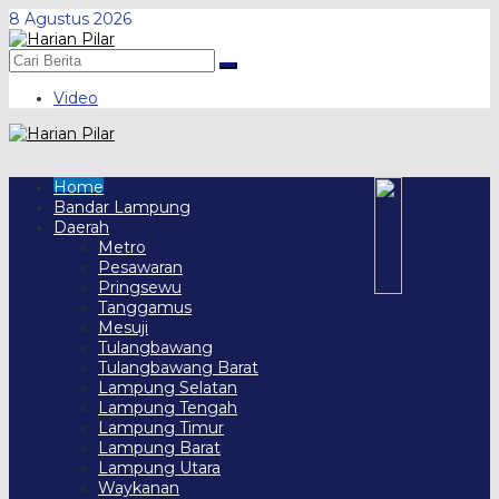
Skip
8 Agustus 2026
to
content
Video
Home
Bandar Lampung
Daerah
Metro
Pesawaran
Pringsewu
Tanggamus
Mesuji
Tulangbawang
Tulangbawang Barat
Lampung Selatan
Lampung Tengah
Lampung Timur
Lampung Barat
Lampung Utara
Waykanan