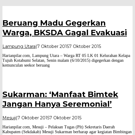
Harian
Pilar
Beruang Madu Gegerkan
Warga, BKSDA Gagal Evakuasi
oleh
Lampung Utara
|
7 Oktober 2015
7 Oktober 2015
Harian
Harianpilar.com, Lampung Utara – Warga RT 05 LK 01 Kelurahan Kelapa
Pilar
Tujuh Kotabumi Selatan, Senin malam (6/10/2015) digegerkan dengan
kemunculan seekor beruang
Sukarman: ‘Manfaat Bimtek
Jangan Hanya Seremonial’
oleh
Mesuji
|
7 Oktober 2015
7 Oktober 2015
Harian
Harianpilar.com, Mesuji – Pelaksan Tugas (Plt) Sekretaris Daerah
Pilar
Kabupaten (Sekdakab) Mesuji Sukarman berharap agar kegiatan Bimbingan