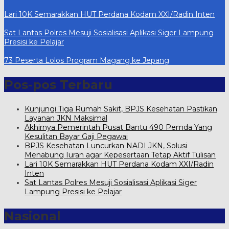
Lari 10K Semarakkan HUT Perdana Kodam XXI/Radin Inten
Sat Lantas Polres Mesuji Sosialisasi Aplikasi Siger Lampung
Presisi ke Pelajar
73 Peserta Lolos Program Magang ke Jepang
Pos-pos Terbaru
Kunjungi Tiga Rumah Sakit, BPJS Kesehatan Pastikan
Layanan JKN Maksimal
Akhirnya Pemerintah Pusat Bantu 490 Pemda Yang
Kesulitan Bayar Gaji Pegawai
BPJS Kesehatan Luncurkan NADI JKN, Solusi
Menabung Iuran agar Kepesertaan Tetap Aktif Tulisan
Lari 10K Semarakkan HUT Perdana Kodam XXI/Radin
Inten
Sat Lantas Polres Mesuji Sosialisasi Aplikasi Siger
Lampung Presisi ke Pelajar
Nasional