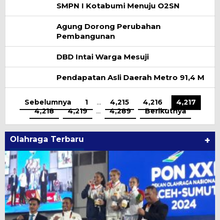
SMPN I Kotabumi Menuju O2SN
Agung Dorong Perubahan
Pembangunan
DBD Intai Warga Mesuji
Pendapatan Asli Daerah Metro 91,4 M
Sebelumnya
1
…
4,215
4,216
4,217
4,218
4,219
…
4,289
Berikutnya
Olahraga Terbaru
+