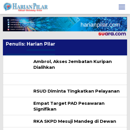
Skip
to
content
Penulis:
Harian Pilar
Ambrol, Akses Jembatan Kuripan
Dialihkan
RSUD Diminta Tingkatkan Pelayanan
Empat Target PAD Pesawaran
Signifikan
RKA SKPD Mesuji Mandeg di Dewan