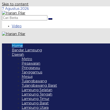
Skip to content
7 Agustus 2026
Video
Home
Bandar Lampung
Daerah
Metro
Pesawaran
Pringsewu
Tanggamus
Mesuji
Tulangbawang
Tulangbawang Barat
Lampung Selatan
Lampung Tengah
Lampung Timur
Lampung Barat
Lampung Utara