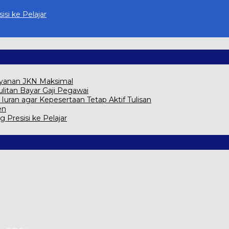
isi ke Pelajar
ayanan JKN Maksimal
itan Bayar Gaji Pegawai
ran agar Kepesertaan Tetap Aktif Tulisan
en
g Presisi ke Pelajar