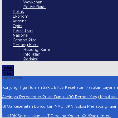
Waykanan
Pesisir Barat
Politik
Ekonomi
Kriminal
Opini
Pendidikan
Nasional
Catatan Pilar
Tentang Kami
Hubungi Kami
Info Iklan
Redaksi
tutup
tutup
Berita Utama
Kunjungi Tiga Rumah Sakit, BPJS Kesehatan Pastikan Layana
Akhirnya Pemerintah Pusat Bantu 490 Pemda Yang Kesulitan 
BPJS Kesehatan Luncurkan NADI JKN, Solusi Menabung Iuran a
Lari 10K Semarakkan HUT Perdana Kodam XXI/Radin Inten