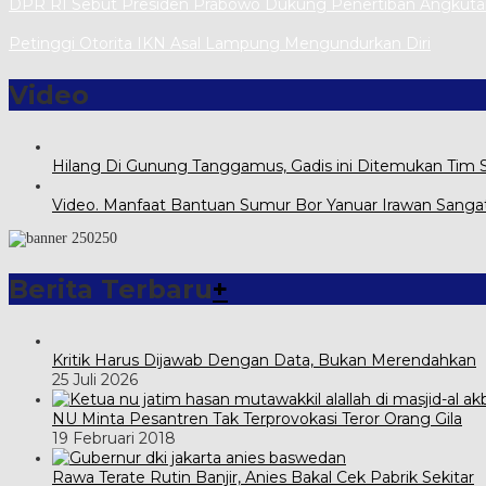
DPR RI Sebut Presiden Prabowo Dukung Penertiban Angkut
Petinggi Otorita IKN Asal Lampung Mengundurkan Diri
Video
Hilang Di Gunung Tanggamus, Gadis ini Ditemukan Tim
Video. Manfaat Bantuan Sumur Bor Yanuar Irawan Sanga
Berita Terbaru
+
Kritik Harus Dijawab Dengan Data, Bukan Merendahkan
25 Juli 2026
NU Minta Pesantren Tak Terprovokasi Teror Orang Gila
19 Februari 2018
Rawa Terate Rutin Banjir, Anies Bakal Cek Pabrik Sekitar