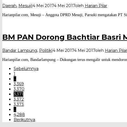
Daerah
,
Mesuji
|
4 Mei 2017
4 Mei 2017
oleh
Harian Pilar
Harianpilar.com, Mesuji – Anggota DPRD Mesuji, Parsuki mengatakan PT Si
BM PAN Dorong Bachtiar Basri 
Bandar Lampung
,
Politik
|
4 Mei 2017
4 Mei 2017
oleh
Harian Pila
Harianpilar.com, Bandarlampung – Dukungan terus mengalir untuk mendoro
Sebelumnya
1
…
3,369
3,370
3,371
3,372
3,373
…
4,288
Berikutnya