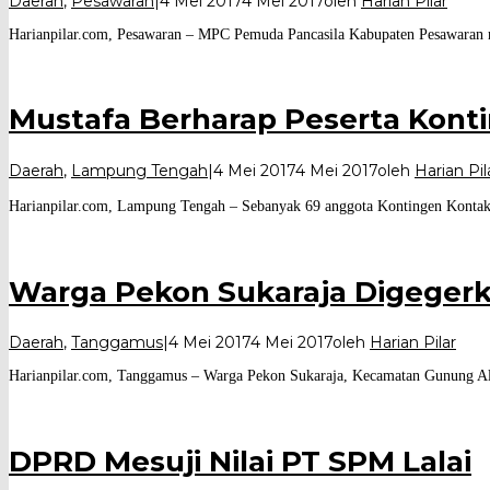
Daerah
,
Pesawaran
|
4 Mei 2017
4 Mei 2017
oleh
Harian Pilar
Harianpilar.com, Pesawaran – MPC Pemuda Pancasila Kabupaten Pesawaran me
Mustafa Berharap Peserta Kon
Daerah
,
Lampung Tengah
|
4 Mei 2017
4 Mei 2017
oleh
Harian Pil
Harianpilar.com, Lampung Tengah – Sebanyak 69 anggota Kontingen Konta
Warga Pekon Sukaraja Digeger
Daerah
,
Tanggamus
|
4 Mei 2017
4 Mei 2017
oleh
Harian Pilar
Harianpilar.com, Tanggamus – Warga Pekon Sukaraja, Kecamatan Gunung Ali
DPRD Mesuji Nilai PT SPM Lalai