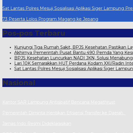
Sat Lantas Polres Mesuji Sosialisasi Aplikasi Siger Lampung Pres
73 Peserta Lolos Program Magang ke Jepang
Pos-pos Terbaru
Kunjungi Tiga Rumah Sakit, BPJS Kesehatan Pastikan L
Akhirnya Pemerintah Pusat Bantu 490 Pemda Yang Kesul
BPJS Kesehatan Luncurkan NADI JKN, Solusi Menabung Iu
Lari 10K Semarakkan HUT Perdana Kodam XXI/Radin Int
Sat Lantas Polres Mesuji Sosialisasi Aplikasi Siger Lampun
Nasional
Kantor SAR Lampung Antisipatif Bencana Megathrust
Pemerintah Diminta Hentikan Efisiensi Transfer ke Daerah
Jarnas Indo Resmi Dideklarasikan