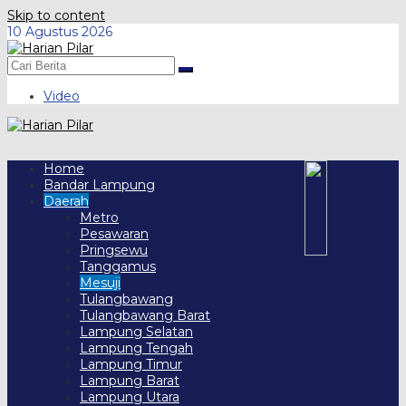
Skip to content
10 Agustus 2026
Video
Home
Bandar Lampung
Daerah
Metro
Pesawaran
Pringsewu
Tanggamus
Mesuji
Tulangbawang
Tulangbawang Barat
Lampung Selatan
Lampung Tengah
Lampung Timur
Lampung Barat
Lampung Utara