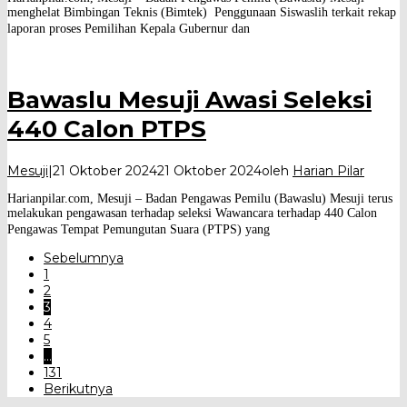
menghelat Bimbingan Teknis (Bimtek) Penggunaan Siswaslih terkait rekap
laporan proses Pemilihan Kepala Gubernur dan
Bawaslu Mesuji Awasi Seleksi
440 Calon PTPS
Mesuji
|
21 Oktober 2024
21 Oktober 2024
oleh
Harian Pilar
Harianpilar.com, Mesuji – Badan Pengawas Pemilu (Bawaslu) Mesuji terus
melakukan pengawasan terhadap seleksi Wawancara terhadap 440 Calon
Pengawas Tempat Pemungutan Suara (PTPS) yang
Sebelumnya
1
2
3
4
5
…
131
Berikutnya