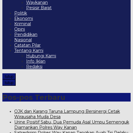
Waykanan
Pesisir Barat
Politik
Ekonomi
Kriminal
Opini
Pendidikan
Nasional
Catatan Pilar
Tentang Kami
Hubungi Kami
Info Iklan
Redaksi
tutup
tutup
Pos-pos Terbaru
OJK dan Karang Taruna Lampung Bersinergi Cetak
Wirausaha Muda Desa
Urine Positif Sabu, Dua Pemuda Asal Umpu Semenguk
Diamankan Polres Way Kanan
Satreskrim Polres Way Kanan Tangkap Ayah Tiri Pelaku