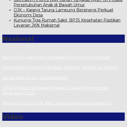
Persetubuhan Anak di Bawah Umur
OJK – Karang Taruna Lampung Bersinergi Perkuat
Ekonomi Desa
Kunjungi Tiga Rumah Sakit, BPJS Kesehatan Pastikan
Layanan JKN Maksimal
Nasional
Kantor SAR Lampung Antisipatif Bencana Megathrust
Pemerintah Diminta Hentikan Efisiensi Transfer ke Daerah
Jarnas Indo Resmi Dideklarasikan
DPR RI Sebut Presiden Prabowo Dukung Penertiban
Angkutan ODOL
Petinggi Otorita IKN Asal Lampung Mengundurkan Diri
Video