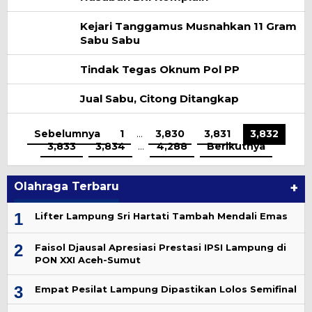
Kejari Tanggamus Musnahkan 11 Gram
Sabu Sabu
Tindak Tegas Oknum Pol PP
Jual Sabu, Citong Ditangkap
Sebelumnya
1
…
3,830
3,831
3,832
3,833
3,834
…
4,288
Berikutnya
Olahraga Terbaru
+
1
Lifter Lampung Sri Hartati Tambah Mendali Emas
2
Faisol Djausal Apresiasi Prestasi IPSI Lampung di
PON XXI Aceh-Sumut
3
Empat Pesilat Lampung Dipastikan Lolos Semifinal