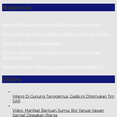
Nasional
Kantor SAR Lampung Antisipatif Bencana Megathrust
Pemerintah Diminta Hentikan Efisiensi Transfer ke Daerah
Jarnas Indo Resmi Dideklarasikan
DPR RI Sebut Presiden Prabowo Dukung Penertiban
Angkutan ODOL
Petinggi Otorita IKN Asal Lampung Mengundurkan Diri
Video
Hilang Di Gunung Tanggamus, Gadis ini Ditemukan Tim
SAR
Video. Manfaat Bantuan Sumur Bor Yanuar Irawan
Sangat Dirasakan Warga