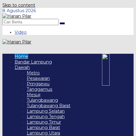
Skip to content
8 Agustus 2026
Video
Home
Bandar Lampung
Daerah
Metro
Pesawaran
Pringsewu
Tanggamus
Mesuji
Tulangbawang
Tulangbawang Barat
Lampung Selatan
Lampung Tengah
Lampung Timur
Lampung Barat
Lampung Utara