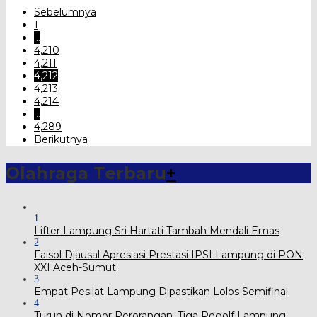
Sebelumnya
1
…
4,210
4,211
4,212
4,213
4,214
…
4,289
Berikutnya
Olahraga Terbaru
+
1
Lifter Lampung Sri Hartati Tambah Mendali Emas
2
Faisol Djausal Apresiasi Prestasi IPSI Lampung di PON
XXI Aceh-Sumut
3
Empat Pesilat Lampung Dipastikan Lolos Semifinal
4
Turun di Nomor Perorangan, Tiga Pegolf Lampung