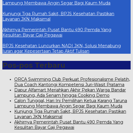
Lampung Membawa Angin Segar Bagi Kaum Muda
Kunjungi Tiga Rumah Sakit, BPJS Kesehatan Pastikan
Layanan JKN Maksimal
Akhirnya Pemerintah Pusat Bantu 490 Pemda Yang
Kesulitan Bayar Gaji Pegawai
BPJS Kesehatan Luncurkan NADI JKN, Solusi Menabung
Iuran agar Kepesertaan Tetap Aktif Tulisan
Pos-pos Terbaru
ORCA Swimming Club Perkuat Profesionalisme Pelatih,
Dua Coach Kantongi Kompetensi Juri-Wasit Pratama
Dapur Alfamart Meriahkan Akhir Pekan Warga Bandar
Lampung, Ada Senam hingga Cooking Demo
Calon Tunggal, Hari Ini Pemilihan Ketua Karang Taruna
Lampung Membawa Angin Segar Bagi Kaum Muda
Kunjungi Tiga Rumah Sakit, BPJS Kesehatan Pastikan
Layanan JKN Maksimal
Akhirnya Pemerintah Pusat Bantu 490 Pemda Yang
Kesulitan Bayar Gaji Pegawai