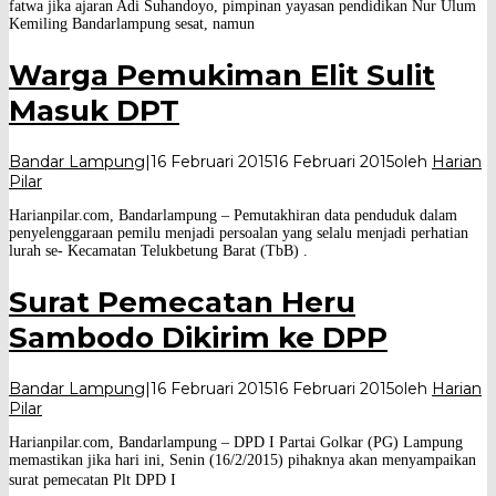
fatwa jika ajaran Adi Suhandoyo, pimpinan yayasan pendidikan Nur Ulum
Kemiling Bandarlampung sesat, namun
Warga Pemukiman Elit Sulit
Masuk DPT
Bandar Lampung
|
16 Februari 2015
16 Februari 2015
oleh
Harian
Pilar
Harianpilar.com, Bandarlampung – Pemutakhiran data penduduk dalam
penyelenggaraan pemilu menjadi persoalan yang selalu menjadi perhatian
lurah se- Kecamatan Telukbetung Barat (TbB) .
Surat Pemecatan Heru
Sambodo Dikirim ke DPP
Bandar Lampung
|
16 Februari 2015
16 Februari 2015
oleh
Harian
Pilar
Harianpilar.com, Bandarlampung – DPD I Partai Golkar (PG) Lampung
memastikan jika hari ini, Senin (16/2/2015) pihaknya akan menyampaikan
surat pemecatan Plt DPD I