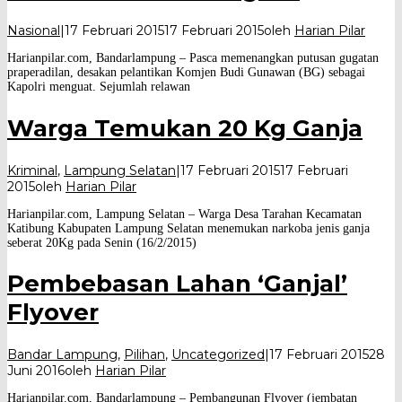
Nasional
|
17 Februari 2015
17 Februari 2015
oleh
Harian Pilar
Harianpilar.com, Bandarlampung – Pasca memenangkan putusan gugatan
praperadilan, desakan pelantikan Komjen Budi Gunawan (BG) sebagai
Kapolri menguat. Sejumlah relawan
Warga Temukan 20 Kg Ganja
Kriminal
,
Lampung Selatan
|
17 Februari 2015
17 Februari
2015
oleh
Harian Pilar
Harianpilar.com, Lampung Selatan – Warga Desa Tarahan Kecamatan
Katibung Kabupaten Lampung Selatan menemukan narkoba jenis ganja
seberat 20Kg pada Senin (16/2/2015)
Pembebasan Lahan ‘Ganjal’
Flyover
Bandar Lampung
,
Pilihan
,
Uncategorized
|
17 Februari 2015
28
Juni 2016
oleh
Harian Pilar
Harianpilar.com, Bandarlampung – Pembangunan Flyover (jembatan