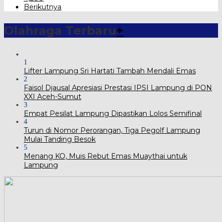
Berikutnya
Olahraga Terbaru
+
1
Lifter Lampung Sri Hartati Tambah Mendali Emas
2
Faisol Djausal Apresiasi Prestasi IPSI Lampung di PON
XXI Aceh-Sumut
3
Empat Pesilat Lampung Dipastikan Lolos Semifinal
4
Turun di Nomor Perorangan, Tiga Pegolf Lampung
Mulai Tanding Besok
5
Menang KO, Muis Rebut Emas Muaythai untuk
Lampung