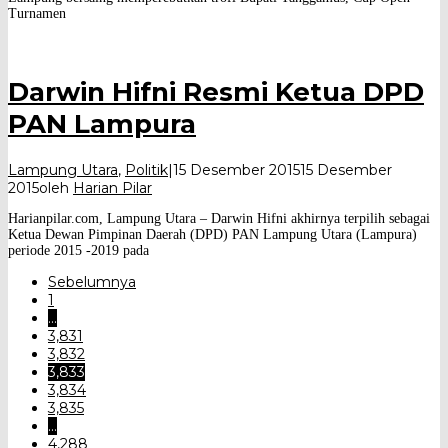
Turnamen
Darwin Hifni Resmi Ketua DPD
PAN Lampura
Lampung Utara
,
Politik
|
15 Desember 2015
15 Desember
2015
oleh
Harian Pilar
Harianpilar.com, Lampung Utara – Darwin Hifni akhirnya terpilih sebagai
Ketua Dewan Pimpinan Daerah (DPD) PAN Lampung Utara (Lampura)
periode 2015 -2019 pada
Sebelumnya
1
…
3,831
3,832
3,833
3,834
3,835
…
4,288