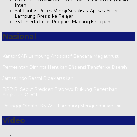
Inten
Sat Lantas Polres Mesuji Sosialisasi Aplikasi Siger
Lampung Presisi ke Pelajar
73 Peserta Lolos Program Magang ke Jepang
Nasional
Kantor SAR Lampung Antisipatif Bencana Megathrust
Pemerintah Diminta Hentikan Efisiensi Transfer ke Daerah
Jarnas Indo Resmi Dideklarasikan
DPR RI Sebut Presiden Prabowo Dukung Penertiban
Angkutan ODOL
Petinggi Otorita IKN Asal Lampung Mengundurkan Diri
Video