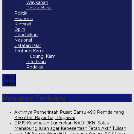
Waykanan
Pesisir Barat
Politik
Ekonomi
Kriminal
Opini
Pendidikan
Nasional
Catatan Pilar
Tentang Kami
Hubungi Kami
Info Iklan
Redaksi
tutup
tutup
Pos-pos Terbaru
Akhirnya Pemerintah Pusat Bantu 490 Pemda Yang
Kesulitan Bayar Gaji Pegawai
BPJS Kesehatan Luncurkan NADI JKN, Solusi
Menabung Iuran agar Kepesertaan Tetap Aktif Tulisan
Lari 10K Semarakkan HUT Perdana Kodam XXI/Radin