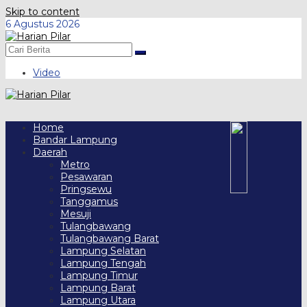
Skip to content
6 Agustus 2026
Video
Home
Bandar Lampung
Daerah
Metro
Pesawaran
Pringsewu
Tanggamus
Mesuji
Tulangbawang
Tulangbawang Barat
Lampung Selatan
Lampung Tengah
Lampung Timur
Lampung Barat
Lampung Utara