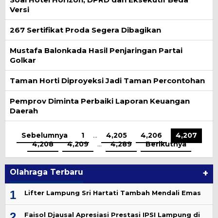
Versi
267 Sertifikat Proda Segera Dibagikan
Mustafa Balonkada Hasil Penjaringan Partai
Golkar
Taman Horti Diproyeksi Jadi Taman Percontohan
Pemprov Diminta Perbaiki Laporan Keuangan
Daerah
Sebelumnya
1
…
4,205
4,206
4,207
4,208
4,209
…
4,289
Berikutnya
Olahraga Terbaru
+
1
Lifter Lampung Sri Hartati Tambah Mendali Emas
2
Faisol Djausal Apresiasi Prestasi IPSI Lampung di