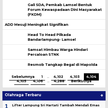
Gali SDA, Pemkab Lamsel Bentuk
Forum Kewaspadaan Dini Masyarakat
(FKDM)
ADD Mesuji Meningkat Signifikan
Head To Head Pilkada
Bandarlampung- Lamsel
Samsat Himbau Warga Hindari
Percaloan STNK
Resmob Tangkap Begal di Mapolda
Sebelumnya
1
…
4,102
4,103
4,104
4,105
4,106
…
4,288
Berikutnya
Olahraga Terbaru
+
1
Lifter Lampung Sri Hartati Tambah Mendali Emas