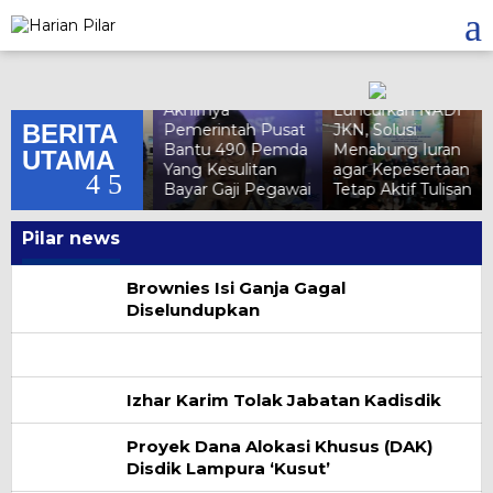
Skip
to
content
BPJS Kesehatan
unjungi Tiga
Akhirnya
Luncurkan NADI
BERITA
umah Sakit,
Pemerintah Pusat
JKN, Solusi
PJS Kesehatan
Bantu 490 Pemda
Menabung Iuran
UTAMA
astikan Layanan
Yang Kesulitan
agar Kepesertaan
KN Maksimal
Bayar Gaji Pegawai
Tetap Aktif Tulisan
Pilar news
Harian
Brownies Isi Ganja Gagal
Pilar
Diselundupkan
Izhar Karim Tolak Jabatan Kadisdik
Proyek Dana Alokasi Khusus (DAK)
Disdik Lampura ‘Kusut’