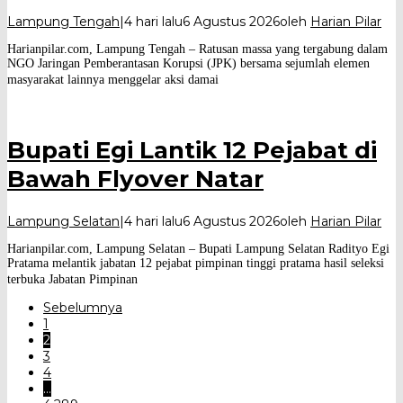
Lampung Tengah
|
4 hari lalu
6 Agustus 2026
oleh
Harian Pilar
Harianpilar.com, Lampung Tengah – Ratusan massa yang tergabung dalam
NGO Jaringan Pemberantasan Korupsi (JPK) bersama sejumlah elemen
masyarakat lainnya menggelar aksi damai
Bupati Egi Lantik 12 Pejabat di
Bawah Flyover Natar
Lampung Selatan
|
4 hari lalu
6 Agustus 2026
oleh
Harian Pilar
Harianpilar.com, Lampung Selatan – Bupati Lampung Selatan Radityo Egi
Pratama melantik jabatan 12 pejabat pimpinan tinggi pratama hasil seleksi
terbuka Jabatan Pimpinan
Sebelumnya
1
2
3
4
…