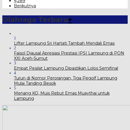
4,289
Berikutnya
Olahraga Terbaru
+
1
Lifter Lampung Sri Hartati Tambah Mendali Emas
2
Faisol Djausal Apresiasi Prestasi IPSI Lampung di PON
XXI Aceh-Sumut
3
Empat Pesilat Lampung Dipastikan Lolos Semifinal
4
Turun di Nomor Perorangan, Tiga Pegolf Lampung
Mulai Tanding Besok
5
Menang KO, Muis Rebut Emas Muaythai untuk
Lampung