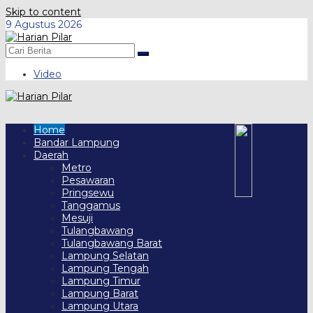
Skip to content
9 Agustus 2026
Video
Home
Bandar Lampung
Daerah
Metro
Pesawaran
Pringsewu
Tanggamus
Mesuji
Tulangbawang
Tulangbawang Barat
Lampung Selatan
Lampung Tengah
Lampung Timur
Lampung Barat
Lampung Utara