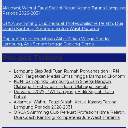
Aklamasi, Wahrul Fauzi Silalahi Ketua Karang Taruna Lampung
Periode 2026–2031
ORCA Swimming Club Perkuat Profesionalisme Pelatih, Dua
Coach Kantongi Kompetensi Juri-Wasit Pratama
Dapur Alfamart Meriahkan Akhir Pekan Warga Bandar
Lampung, Ada Senam hingga Cooking Demo
Pos-pos Terbaru
Lampung Siap Jadi Tuan Rumah Porwanas dan HPN
2027, Targetkan Medali Emas hingga Dampak Ekonomi
KONI dan Apindo Lampung Jalin Sinergi Bangun
Olahraga Prestasi dan Industri Olahraga Daerah
Porwanas 2027, PWI Lampung Bidik Sejarah Juara
Futsal
Aklamasi, Wahrul Fauzi Silalahi Ketua Karang Taruna
Lampung Periode 2026–2031
ORCA Swimming Club Perkuat Profesionalisme Pelatih,
Dua Coach Kantongi Kompetensi Juri-Wasit Pratama