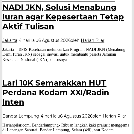
NADI JKN, Solusi Menabung
Iuran agar Kepesertaan Tetap
Aktif Tulisan
Jakarta
|
4 hari lalu
6 Agustus 2026
oleh
Harian Pilar
Jakarta – BPJS Kesehatan meluncurkan Program NADI JKN (Menabung
Demi Iuran JKN) sebagai inovasi untuk membantu peserta Jaminan
Kesehatan Nasional (JKN), khususnya
Lari 10K Semarakkan HUT
Perdana Kodam XXI/Radin
Inten
Bandar Lampung
|
4 hari lalu
6 Agustus 2026
oleh
Harian Pilar
Harianpilar.com, Bandarlampung- Ribuan langkah kaki prajurit menggema
di Lapangan Saburai, Bandar Lampung, Selasa (4/8), saat Kodam