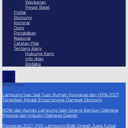
Waykanan
Pesisir Barat
Politik
Ekonomi
Kriminal
Opini
Pendidikan
Nasional
Catatan Pilar
Tentang Kami
Hubungi Kami
Info Iklan
Redaksi
tutup
tutup
Berita Utama
Lampung Siap Jadi Tuan Rumah Porwanas dan HPN 2027,
Targetkan Medali Emas hingga Dampak Ekonomi
KONI dan Apindo Lampung Jalin Sinergi Bangun Olahraga
Prestasi dan Industri Olahraga Daerah
Porwanas 2027, PWI Lampung Bidik Sejarah Juara Futsal