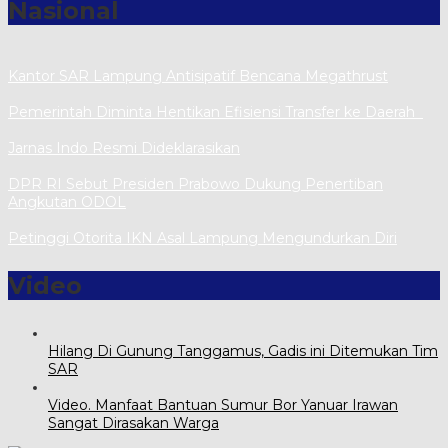
Nasional
Kantor SAR Lampung Antisipatif Bencana Megathrust
Pemerintah Diminta Hentikan Efisiensi Transfer ke Daerah
Jarnas Indo Resmi Dideklarasikan
DPR RI Sebut Presiden Prabowo Dukung Penertiban
Angkutan ODOL
Petinggi Otorita IKN Asal Lampung Mengundurkan Diri
Video
Hilang Di Gunung Tanggamus, Gadis ini Ditemukan Tim
SAR
Video. Manfaat Bantuan Sumur Bor Yanuar Irawan
Sangat Dirasakan Warga