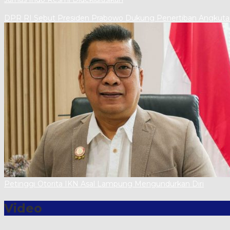
DPR RI Sebut Presiden Prabowo Dukung Penertiban Angkut
Petinggi Otorita IKN Asal Lampung Mengundurkan Diri
Video