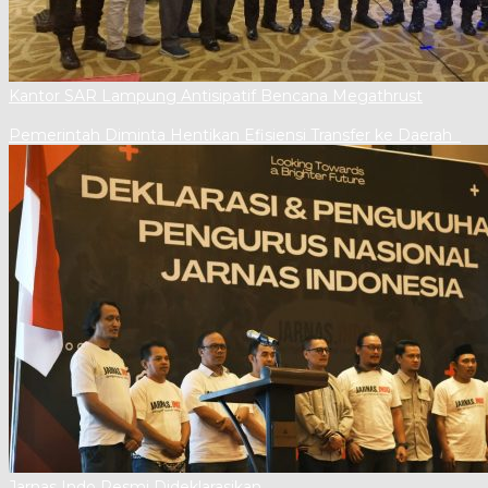
Kantor SAR Lampung Antisipatif Bencana Megathrust
Pemerintah Diminta Hentikan Efisiensi Transfer ke Daerah
Jarnas Indo Resmi Dideklarasikan