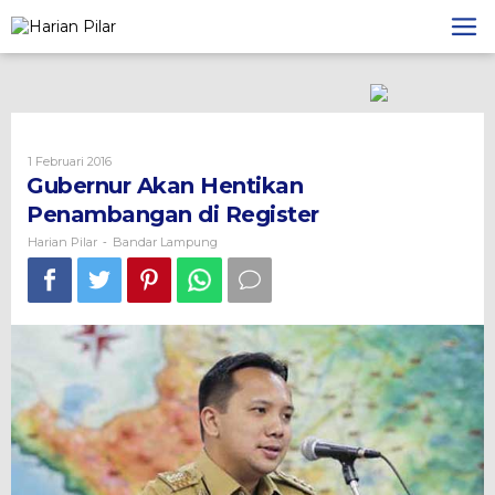
Skip
to
content
Oleh
1 Februari 2016
Harian
Gubernur Akan Hentikan
Pilar
Penambangan di Register
Harian Pilar
Bandar Lampung
-