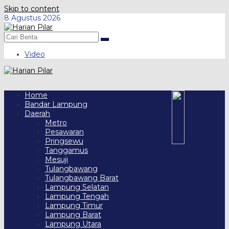
Skip to content
8 Agustus 2026
Video
Home
Bandar Lampung
Daerah
Metro
Pesawaran
Pringsewu
Tanggamus
Mesuji
Tulangbawang
Tulangbawang Barat
Lampung Selatan
Lampung Tengah
Lampung Timur
Lampung Barat
Lampung Utara