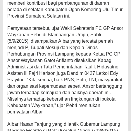
memberi kontribusi bagi pembangunan di daerah
berada di selatan Kabupaten Ogan Komering Ulu Timur
Provinsi Sumatera Selatan ini.
Pernyataan tersebut, ujar Wakil Sekretaris PC GP Ansor
Waykanan Pebri di Blambangan Umpu, Sabtu
(5/9/2015), disampaikan Albar yang tercatat pernah
menjadi Pj Bupati Mesuji dan Kepala Dinas
Perhubungan Provinsi Lampung kepada Ketua PC GP
Ansor Waykanan Gatot Arifianto disaksikan Kabag
Administrasi dan Tata Pemerintahan Taufik Hidayatno,
Asisten III Fajri Harison juga Dandim 0427 Letkol Edy
Prayitno. “Kita semua, baik PNS, Polri, TNI, masyarakat
dan organisasi kepemudaan seperti Ansor bertanggung
jawab terhadap kemajuan dan baiknya daerah ini.
Misalnya terhadap kebersihan lingkungan di ibukota
Kabupaten Waykanan,” ujar Pebri menirukan
pernyataan Albar.
Albar Hasan Tanjung yang dilantik Gubernur Lampung
M Ridho Ficardo di Balai Keratun Minggu (23/8/2015)