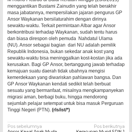
menggantikan Bustami Zainudin yang telah berakhir
masa jabatannya, mempersilakan jajaran pengurus GP
Ansor Waykanan bersilaturahim dengan dirinya
sewaktu-waktu. Terkait permintaan Albar agar Ansor
berkontribusi terhadap Waykanan, sudah tentu harus
dan biasa direspon oleh pemuda Nahdatul Ulama
(NU). Ansor sebagai bagian dari NU adalah pemilik
Republik Indonesia, bukan sekedar anak kost yang
sewaktu-waktu bisa meninggalkan kost-kostan jika ada
kerusakan. Bagi GP Ansor, bertanggung jawab terhadap
kemajuan suatu daerah tidak ubahnya mengisi
kemerdekaan yang diwariskan pahlawan bangsa. Dan
GP Ansor Waykanan kendati sedikit telah berbuat
sesuatu yang bermanfaat, misalnya mengkampanyekan
migrasi aman, berbagi buku, hingga mendorong
sejumlah pelajar setempat untuk bisa masuk Perguruan
Tinggi Negeri (PTN).
(rls/ist/*)
Navigasi
Pos sebelumnya
Pos berikutnya
Ansor Kawal Anak Muda
Keracunan Murid SDN 1