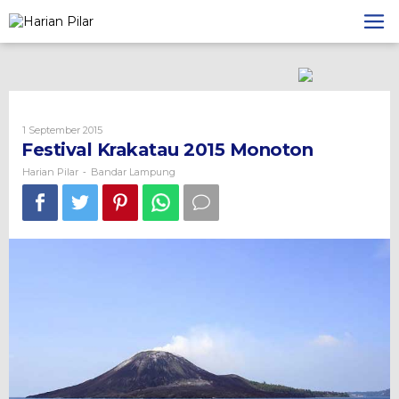
Skip
to
content
Oleh
1 September 2015
Harian
Festival Krakatau 2015 Monoton
Pilar
Harian Pilar
Bandar Lampung
-