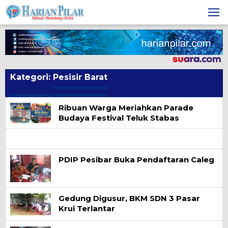
Skip
to
content
Kategori:
Pesisir Barat
Ribuan Warga Meriahkan Parade
Budaya Festival Teluk Stabas
PDIP Pesibar Buka Pendaftaran Caleg
Gedung Digusur, BKM SDN 3 Pasar
Krui Terlantar