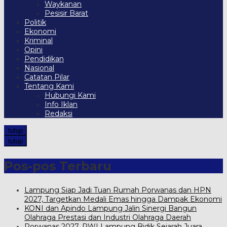
Waykanan
Pesisir Barat
Politik
Ekonomi
Kriminal
Opini
Pendidikan
Nasional
Catatan Pilar
Tentang Kami
Hubungi Kami
Info Iklan
Redaksi
tutup
tutup
Pos-pos Terbaru
Lampung Siap Jadi Tuan Rumah Porwanas dan HPN
2027, Targetkan Medali Emas hingga Dampak Ekonomi
KONI dan Apindo Lampung Jalin Sinergi Bangun
Olahraga Prestasi dan Industri Olahraga Daerah
Porwanas 2027, PWI Lampung Bidik Sejarah Juara