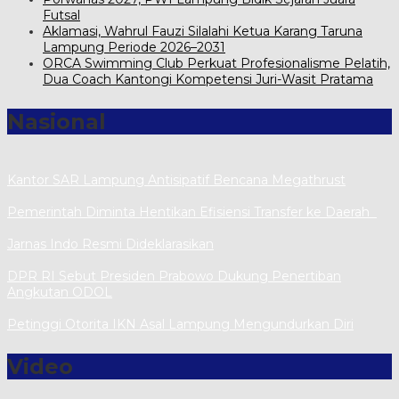
Futsal
Aklamasi, Wahrul Fauzi Silalahi Ketua Karang Taruna
Lampung Periode 2026–2031
ORCA Swimming Club Perkuat Profesionalisme Pelatih,
Dua Coach Kantongi Kompetensi Juri-Wasit Pratama
Nasional
Kantor SAR Lampung Antisipatif Bencana Megathrust
Pemerintah Diminta Hentikan Efisiensi Transfer ke Daerah
Jarnas Indo Resmi Dideklarasikan
DPR RI Sebut Presiden Prabowo Dukung Penertiban
Angkutan ODOL
Petinggi Otorita IKN Asal Lampung Mengundurkan Diri
Video