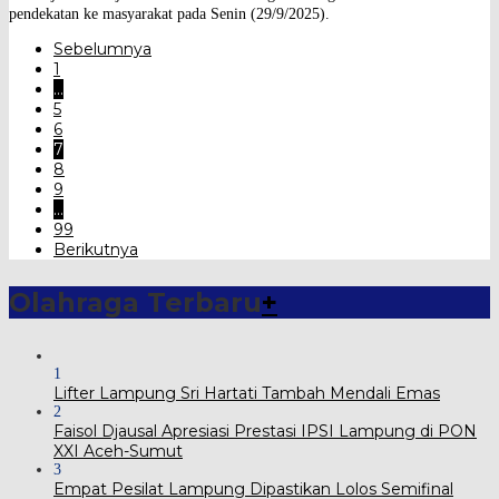
pendekatan ke masyarakat pada Senin (29/9/2025).
Sebelumnya
1
…
5
6
7
8
9
…
99
Berikutnya
Olahraga Terbaru
+
1
Lifter Lampung Sri Hartati Tambah Mendali Emas
2
Faisol Djausal Apresiasi Prestasi IPSI Lampung di PON
XXI Aceh-Sumut
3
Empat Pesilat Lampung Dipastikan Lolos Semifinal