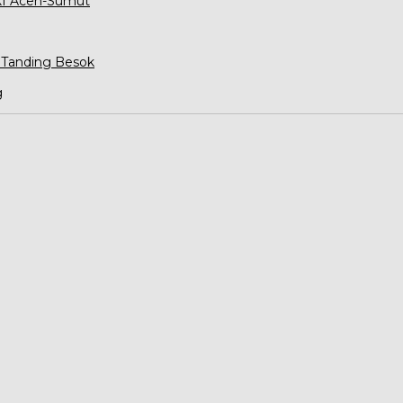
XXI Aceh-Sumut
 Tanding Besok
g