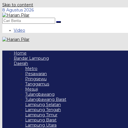
Skip to content
8 Agustus 2026
Video
Home
Bandar Lampung
Daerah
Metro
Pesawaran
Pringsewu
Tanggamus
Mesuji
Tulangbawang
Tulangbawang Barat
Lampung Selatan
Lampung Tengah
Lampung Timur
Lampung Barat
Lampung Utara