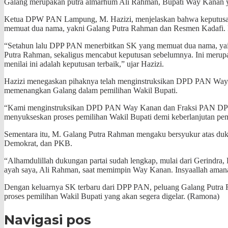
Galang merupakan putra almarhum Ali Rahman, Bupati Way Kanan yang
Ketua DPW PAN Lampung, M. Hazizi, menjelaskan bahwa keputusan
memuat dua nama, yakni Galang Putra Rahman dan Resmen Kadafi. N
“Setahun lalu DPP PAN menerbitkan SK yang memuat dua nama, yai
Putra Rahman, sekaligus mencabut keputusan sebelumnya. Ini merup
menilai ini adalah keputusan terbaik,” ujar Hazizi.
Hazizi menegaskan pihaknya telah menginstruksikan DPD PAN Way K
memenangkan Galang dalam pemilihan Wakil Bupati.
“Kami menginstruksikan DPD PAN Way Kanan dan Fraksi PAN DPRD
menyukseskan proses pemilihan Wakil Bupati demi keberlanjutan pem
Sementara itu, M. Galang Putra Rahman mengaku bersyukur atas dukun
Demokrat, dan PKB.
“Alhamdulillah dukungan partai sudah lengkap, mulai dari Gerind
ayah saya, Ali Rahman, saat memimpin Way Kanan. Insyaallah amana
Dengan keluarnya SK terbaru dari DPP PAN, peluang Galang Putra 
proses pemilihan Wakil Bupati yang akan segera digelar. (Ramona)
Navigasi pos