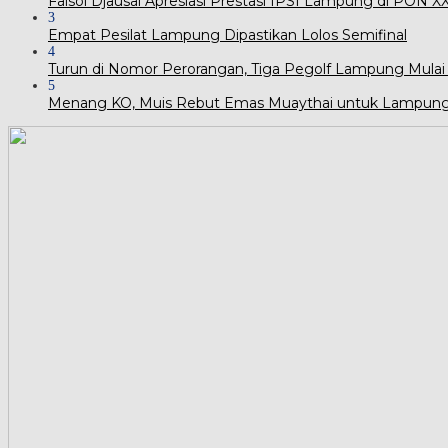
Faisol Djausal Apresiasi Prestasi IPSI Lampung di PON 
3
Empat Pesilat Lampung Dipastikan Lolos Semifinal
4
Turun di Nomor Perorangan, Tiga Pegolf Lampung Mulai
5
Menang KO, Muis Rebut Emas Muaythai untuk Lampun