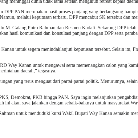
 meninggal dunia tidak lama setelah mengikuti retreat kepala daera
 DPP PAN merupakan hasil proses panjang yang berlangsung hampir
amun, melalui keputusan terbaru, DPP mencabut SK tersebut dan me
tu M. Galang Putra Rahman dan Resmen Kadafi. Sekarang DPP telah 
akan hasil komunikasi dan konsultasi panjang dengan DPP serta pem
anan untuk segera menindaklanjuti keputusan tersebut. Selain itu
 Way Kanan untuk mengawal serta memenangkan calon yang kami us
erintahan daerah,” tegasnya.
gan yang terus menguat dari partai-partai politik. Menurutnya, sela
ra, PKS, Demokrat, PKB hingga PAN. Saya ingin melanjutkan pengabd
h ini akan saya jalankan dengan sebaik-baiknya untuk masyarakat Wa
Rahman untuk menduduki kursi Wakil Bupati Way Kanan semakin meng