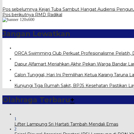
Pos sebelumnya
Kejari Tuba Sambut Hangat Audiensi Pengur
Pos berikutnya
RMD Radikal
Jangan Lewatkan
ORCA Swimming Club Perkuat Profesionalisme Pelatih, 
Dapur Alfamart Meriahkan Akhir Pekan Warga Bandar 
Calon Tunggal, Hari Ini Pemilihan Ketua Karang Taru
Kunjungi Tiga Rumah Sakit, BPJS Kesehatan Pastikan L
Olahraga Terbaru
+
1
Lifter Lampung Sri Hartati Tambah Mendali Emas
2