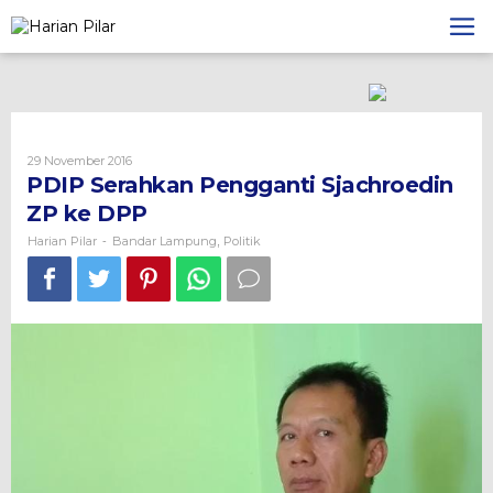
Skip
to
content
Oleh
29 November 2016
Harian
PDIP Serahkan Pengganti Sjachroedin
Pilar
ZP ke DPP
Harian Pilar
Bandar Lampung
Politik
-
,