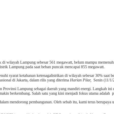
k di wilayah Lampung sebesar 561 megawatt, belum mampu memenuh
listrik Lampung pada saat beban puncak mencapai 855 megawatt.
menuhi syarat ketahanan ketenagalistrikan di wilayah sebesar 30% saa
sional di Jakarta, dalam rilis yang diterima
Harian Pilar,
Senin (11/1/
n Provinsi Lampung sebagai daerah yang mandiri energi. Langkah ini 
kin berkembang. Salah satu yang kini menjadi fokus utama adalah pe
i dalam mendorong pembangunan. Oleh sebab itu, kami terus berupaya u