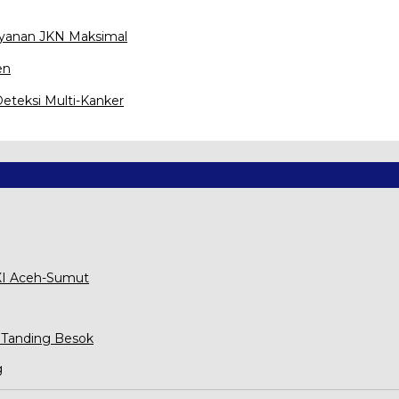
ayanan JKN Maksimal
en
eteksi Multi-Kanker
XXI Aceh-Sumut
 Tanding Besok
g