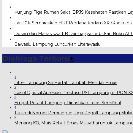
Kunjungi Tiga Rumah Sakit, BPJS Kesehatan Pastikan L
Lari 10K Semarakkan HUT Perdana Kodam XXI/Radin Int
Dosen dan Mahasiswa IIB Darmajaya Terbitkan Buku AI D
Bawaslu Lampung Luncurkan Literawaslu
Olahraga Terbaru
+
1
Lifter Lampung Sri Hartati Tambah Mendali Emas
2
Faisol Djausal Apresiasi Prestasi IPSI Lampung di PON 
3
Empat Pesilat Lampung Dipastikan Lolos Semifinal
4
Turun di Nomor Perorangan, Tiga Pegolf Lampung Mulai
5
Menang KO, Muis Rebut Emas Muaythai untuk Lampun