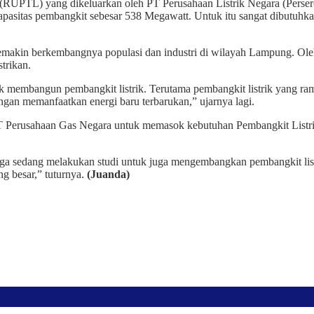
(RUPTL) yang dikeluarkan oleh PT Perusahaan Listrik Negara (Perser
asitas pembangkit sebesar 538 Megawatt. Untuk itu sangat dibutuhka
emakin berkembangnya populasi dan industri di wilayah Lampung. Oleh
trikan.
k membangun pembangkit listrik. Terutama pembangkit listrik yang ra
an memanfaatkan energi baru terbarukan,” ujarnya lagi.
T Perusahaan Gas Negara untuk memasok kebutuhan Pembangkit Listri
ga sedang melakukan studi untuk juga mengembangkan pembangkit list
ng besar,” tuturnya.
(Juanda)