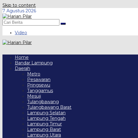
Skip to content
7 Agustus 2026
Video
Home
Bandar Lampung
Daerah
Metro
Pesawaran
Pringsewu
Tanggamus
Mesuji
Tulangbawang
Tulangbawang Barat
Lampung Selatan
Lampung Tengah
Lampung Timur
Lampung Barat
Lampung Utara