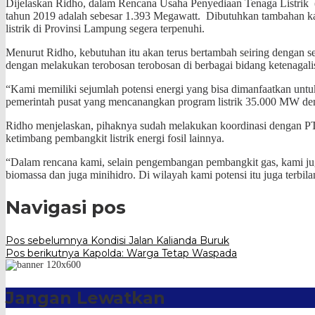
Dijelaskan Ridho, dalam Rencana Usaha Penyediaan Tenaga Listrik 
tahun 2019 adalah sebesar 1.393 Megawatt. Dibutuhkan tambahan kap
listrik di Provinsi Lampung segera terpenuhi.
Menurut Ridho, kebutuhan itu akan terus bertambah seiring dengan s
dengan melakukan terobosan terobosan di berbagai bidang ketenagalis
“Kami memiliki sejumlah potensi energi yang bisa dimanfaatkan untu
pemerintah pusat yang mencanangkan program listrik 35.000 MW deng
Ridho menjelaskan, pihaknya sudah melakukan koordinasi dengan P
ketimbang pembangkit listrik energi fosil lainnya.
“Dalam rencana kami, selain pengembangan pembangkit gas, kami ju
biomassa dan juga minihidro. Di wilayah kami potensi itu juga terbila
Navigasi pos
Pos sebelumnya
Kondisi Jalan Kalianda Buruk
Pos berikutnya
Kapolda: Warga Tetap Waspada
Jangan Lewatkan