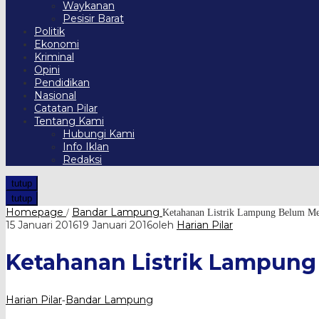
Waykanan
Pesisir Barat
Politik
Ekonomi
Kriminal
Opini
Pendidikan
Nasional
Catatan Pilar
Tentang Kami
Hubungi Kami
Info Iklan
Redaksi
tutup
tutup
Homepage
Bandar Lampung
/
Ketahanan Listrik Lampung Belum Me
15 Januari 2016
19 Januari 2016
oleh
Harian Pilar
Ketahanan Listrik Lampun
Harian Pilar
Bandar Lampung
-