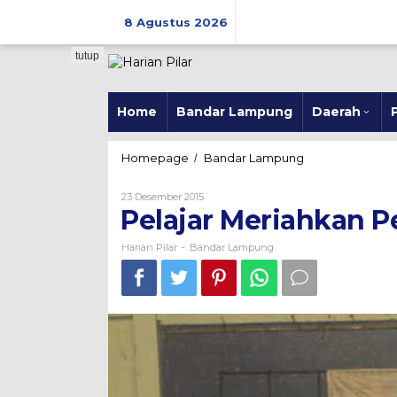
Skip
to
8 Agustus 2026
content
tutup
Home
Bandar Lampung
Daerah
P
Pelajar
Homepage
Bandar Lampung
/
Meriahkan
Pentas
Oleh
23 Desember 2015
Seni
Harian
Pelajar Meriahkan 
Pilar
BNN
Lampung
Harian Pilar
Bandar Lampung
-