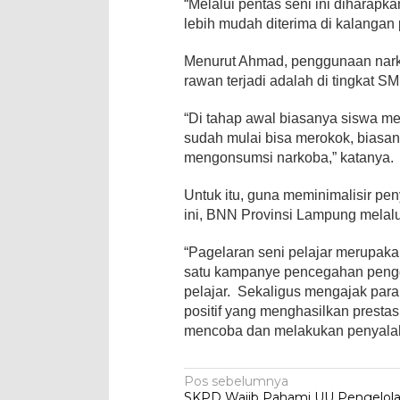
“Melalui pentas seni ini diharapk
lebih mudah diterima di kalangan p
Menurut Ahmad, penggunaan narko
rawan terjadi adalah di tingkat 
“Di tahap awal biasanya siswa me
sudah mulai bisa merokok, biasan
mengonsumsi narkoba,” katanya.
Untuk itu, guna meminimalisir pe
ini, BNN Provinsi Lampung melalu
“Pagelaran seni pelajar merupakan
satu kampanye pencegahan peng
pelajar. Sekaligus mengajak para
positif yang menghasilkan prestasi
mencoba dan melakukan penyalah
Navigasi
Pos sebelumnya
SKPD Wajib Pahami UU Pengelol