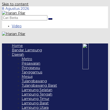
Skip to content
8 Agustus 2026
Video
Home
Bandar Lampung
Daerah
Metro
Pesawaran
Pringsewu
Tanggamus
Mesuji
Tulangbawang
Tulangbawang Barat
Lampung Selatan
Lampung Tengah
Lampung Timur
Lampung Barat
Lampung Utara