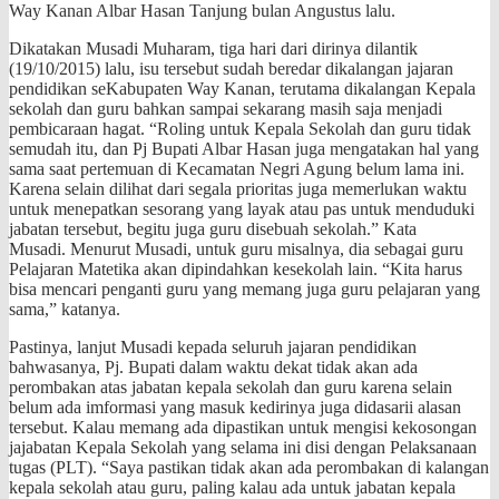
Way Kanan Albar Hasan Tanjung bulan Angustus lalu.
Dikatakan Musadi Muharam, tiga hari dari dirinya dilantik
(19/10/2015) lalu, isu tersebut sudah beredar dikalangan jajaran
pendidikan seKabupaten Way Kanan, terutama dikalangan Kepala
sekolah dan guru bahkan sampai sekarang masih saja menjadi
pembicaraan hagat. “Roling untuk Kepala Sekolah dan guru tidak
semudah itu, dan Pj Bupati Albar Hasan juga mengatakan hal yang
sama saat pertemuan di Kecamatan Negri Agung belum lama ini.
Karena selain dilihat dari segala prioritas juga memerlukan waktu
untuk menepatkan sesorang yang layak atau pas untuk menduduki
jabatan tersebut, begitu juga guru disebuah sekolah.” Kata
Musadi. Menurut Musadi, untuk guru misalnya, dia sebagai guru
Pelajaran Matetika akan dipindahkan kesekolah lain. “Kita harus
bisa mencari penganti guru yang memang juga guru pelajaran yang
sama,” katanya.
Pastinya, lanjut Musadi kepada seluruh jajaran pendidikan
bahwasanya, Pj. Bupati dalam waktu dekat tidak akan ada
perombakan atas jabatan kepala sekolah dan guru karena selain
belum ada imformasi yang masuk kedirinya juga didasarii alasan
tersebut. Kalau memang ada dipastikan untuk mengisi kekosongan
jajabatan Kepala Sekolah yang selama ini disi dengan Pelaksanaan
tugas (PLT). “Saya pastikan tidak akan ada perombakan di kalangan
kepala sekolah atau guru, paling kalau ada untuk jabatan kepala