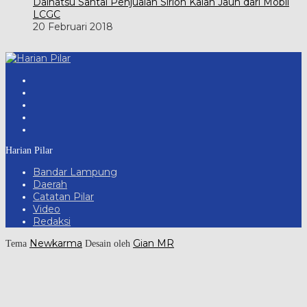
Daihatsu Santai Penjualan Sirion Kalah Jauh dari Mobil
LCGC
20 Februari 2018
Harian Pilar
Bandar Lampung
Daerah
Catatan Pilar
Video
Redaksi
Newkarma
Gian MR
Tema
Desain oleh