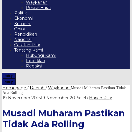
Waykanan
Pesisir Barat
Politik
Ekonomi
Kriminal
Opini
Pendidikan
Nasional
Catatan Pilar
Tentang Kami
Hubungi Kami
Info Iklan
Redaksi
tutup
tutup
Homepage
Daerah
Waykanan
/
/
Musadi Muharam Pastikan Tidak
Ada Rolling
19 November 2015
19 November 2015
oleh
Harian Pilar
Musadi Muharam Pastikan
Tidak Ada Rolling