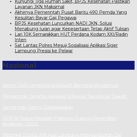
Kunjungi Tiga Rumah Sakit, BPJS Kesehatan Pastikan
Layanan JKN Maksimal
Akhirnya Pemerintah Pusat Bantu 490 Pemda Yang
Kesulitan Bayar Gaji Pegawai
BPJS Kesehatan Luncurkan NADI JKN, Solusi
Menabung Iuran agar Kepesertaan Tetap Aktif Tulisan
Lari 10K Semarakkan HUT Perdana Kodam XXI/Radin
Inten
Sat Lantas Polres Mesuji Sosialisasi Aplikasi Siger
Lampung Presisi ke Pelajar
Nasional
Kantor SAR Lampung Antisipatif Bencana Megathrust
Pemerintah Diminta Hentikan Efisiensi Transfer ke Daerah
Jarnas Indo Resmi Dideklarasikan
DPR RI Sebut Presiden Prabowo Dukung Penertiban
Angkutan ODOL
Petinggi Otorita IKN Asal Lampung Mengundurkan Diri