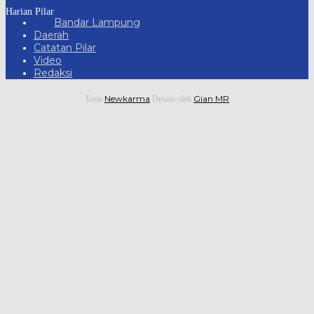
Harian Pilar
Bandar Lampung
Daerah
Catatan Pilar
Video
Redaksi
Newkarma
Gian MR
Tema
Desain oleh