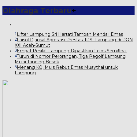
Olahraga Terbaru
+
1
Lifter Lampung Sri Hartati Tambah Mendali Emas
2
Faisol Djausal Apresiasi Prestasi IPSI Lampung di PON
XXI Aceh-Sumut
3
Empat Pesilat Lampung Dipastikan Lolos Semifinal
4
Turun di Nomor Perorangan, Tiga Pegolf Lampung
Mulai Tanding Besok
5
Menang KO, Muis Rebut Emas Muaythai untuk
Lampung