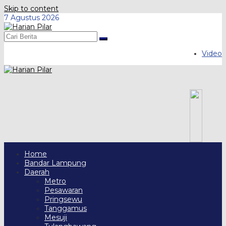
Skip to content
7 Agustus 2026
Video
Home
Bandar Lampung
Daerah
Metro
Pesawaran
Pringsewu
Tanggamus
Mesuji