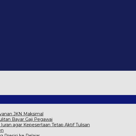
ayanan JKN Maksimal
itan Bayar Gaji Pegawai
ran agar Kepesertaan Tetap Aktif Tulisan
en
g Presisi ke Pelajar