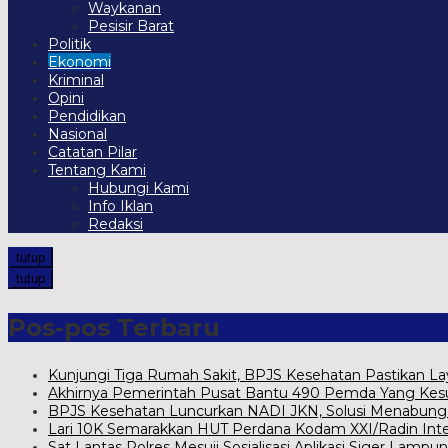
Waykanan
Pesisir Barat
Politik
Ekonomi
Kriminal
Opini
Pendidikan
Nasional
Catatan Pilar
Tentang Kami
Hubungi Kami
Info Iklan
Redaksi
tutup
tutup
Pos-pos Terbaru
Kunjungi Tiga Rumah Sakit, BPJS Kesehatan Pastikan L
Akhirnya Pemerintah Pusat Bantu 490 Pemda Yang Kesul
BPJS Kesehatan Luncurkan NADI JKN, Solusi Menabung Iu
Lari 10K Semarakkan HUT Perdana Kodam XXI/Radin Int
Sat Lantas Polres Mesuji Sosialisasi Aplikasi Siger Lampun