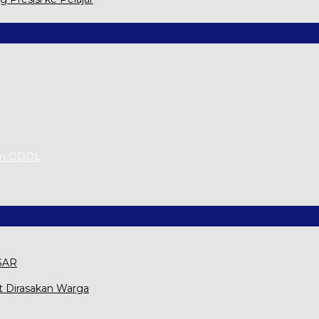
an ODOL
 SAR
t Dirasakan Warga