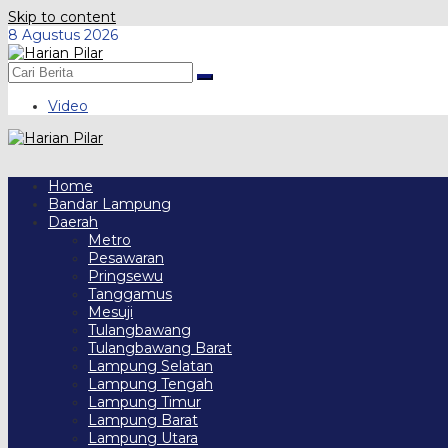
Skip to content
8 Agustus 2026
Video
Home
Bandar Lampung
Daerah
Metro
Pesawaran
Pringsewu
Tanggamus
Mesuji
Tulangbawang
Tulangbawang Barat
Lampung Selatan
Lampung Tengah
Lampung Timur
Lampung Barat
Lampung Utara