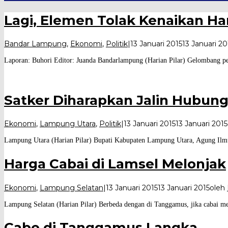
Lagi, Elemen Tolak Kenaikan H
Bandar Lampung
,
Ekonomi
,
Politik
|
13 Januari 2015
13 Januari 20
Laporan: Buhori Editor: Juanda Bandarlampung (Harian Pilar) Gelombang p
Satker Diharapkan Jalin Hubun
Ekonomi
,
Lampung Utara
,
Politik
|
13 Januari 2015
13 Januari 2015
Lampung Utara (Harian Pilar) Bupati Kabupaten Lampung Utara, Agung Ilmu
Harga Cabai di Lamsel Melonjak
Ekonomi
,
Lampung Selatan
|
13 Januari 2015
13 Januari 2015
oleh
Lampung Selatan (Harian Pilar) Berbeda dengan di Tanggamus, jika cabai me
Cabe di Tanggamus Langka