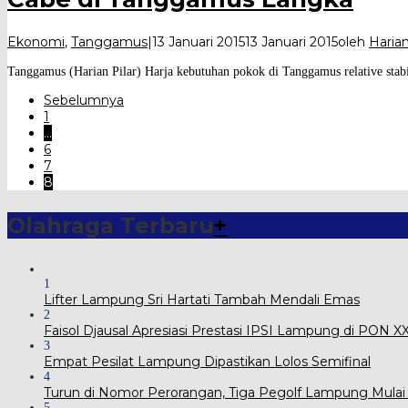
Ekonomi
,
Tanggamus
|
13 Januari 2015
13 Januari 2015
oleh
Harian
Tanggamus (Harian Pilar) Harja kebutuhan pokok di Tanggamus relative stabi
Sebelumnya
1
…
6
7
8
Olahraga Terbaru
+
1
Lifter Lampung Sri Hartati Tambah Mendali Emas
2
Faisol Djausal Apresiasi Prestasi IPSI Lampung di PON 
3
Empat Pesilat Lampung Dipastikan Lolos Semifinal
4
Turun di Nomor Perorangan, Tiga Pegolf Lampung Mulai
5