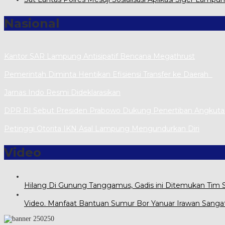
Nasional
Kantor SAR Lampung Antisipatif Bencana Megathrust
Pemerintah Diminta Hentikan Efisiensi Transfer ke Daerah
Jarnas Indo Resmi Dideklarasikan
DPR RI Sebut Presiden Prabowo Dukung Penertiban Angkut
Petinggi Otorita IKN Asal Lampung Mengundurkan Diri
Video
Hilang Di Gunung Tanggamus, Gadis ini Ditemukan Tim
Video. Manfaat Bantuan Sumur Bor Yanuar Irawan Sanga