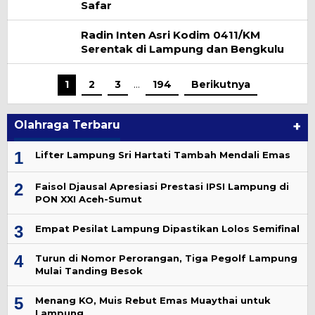
Safar
Radin Inten Asri Kodim 0411/KM
Serentak di Lampung dan Bengkulu
1
2
3
…
194
Berikutnya
Olahraga Terbaru
+
1
Lifter Lampung Sri Hartati Tambah Mendali Emas
2
Faisol Djausal Apresiasi Prestasi IPSI Lampung di
PON XXI Aceh-Sumut
3
Empat Pesilat Lampung Dipastikan Lolos Semifinal
4
Turun di Nomor Perorangan, Tiga Pegolf Lampung
Mulai Tanding Besok
5
Menang KO, Muis Rebut Emas Muaythai untuk
Lampung