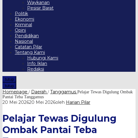
Waykanan
Pesisir Barat
Politik
Ekonomi
Kriminal
Opini
Pendidikan
Nasional
Catatan Pilar
Tentang Kami
Hubungi Kami
Info Iklan
Redaksi
tutup
tutup
Homepage
Daerah
Tanggamus
/
/
Pelajar Tewas Digulung Ombak
Pantai Teba Tanggamus
20 Mei 2026
20 Mei 2026
oleh
Harian Pilar
Pelajar Tewas Digulung
Ombak Pantai Teba