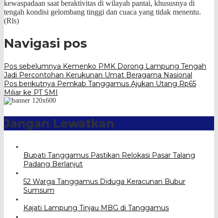
kewaspadaan saat beraktivitas di wilayah pantai, khususnya di
tengah kondisi gelombang tinggi dan cuaca yang tidak menentu.
(Rls)
Navigasi pos
Pos sebelumnya
Kemenko PMK Dorong Lampung Tengah
Jadi Percontohan Kerukunan Umat Beragama Nasional
Pos berikutnya
Pemkab Tanggamus Ajukan Utang Rp65
Miliar ke PT SMI
Jangan Lewatkan
Bupati Tanggamus Pastikan Relokasi Pasar Talang
Padang Berlanjut
52 Warga Tanggamus Diduga Keracunan Bubur
Sumsum
Kajati Lampung Tinjau MBG di Tanggamus