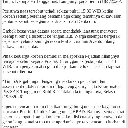
Timur, Kabupaten Tanggamus, Lampung, pada Senin (18/5/2026).
Peristiwa naas tersebut terjadi sekitar pukul 15.30 WIB ketika
korban sedang berenang bersama tiga orang temannya di kawasan
pantai tersebut, sebagaimana dilansir dari Detikcom.
Ombak besar yang datang secara mendadak langsung menyeret
keempat remaja tersebut ke tengah laut. Warga setempat bergerak
cepat menyelamatkan tiga rekan korban, namun Avento hilang
terbawa arus pantai.
Pihak keluarga korban kemudian melaporkan kejadian hilangnya
remaja tersebut kepada Pos SAR Tanggamus pada pukul 17.43
WIB. Tim penyelamat segera diterjunkan ke lokasi setelah laporan
tersebut diterima.
“Tim SAR gabungan langsung melakukan pencarian dan
assessment di lokasi korban diduga tenggelam,” kata Koordinator
Pos SAR Tanggamus Robi Rusli dalam keterangannya, Selasa
(19/5/2026).
Operasi pencarian ini melibatkan tim gabungan dari berbagai unsur
termasuk Polairud, Polres Tanggamus, BPBD, Babinsa, serta aparat
pekon setempat. Hambatan berupa kondisi cuaca yang berawan dan
gelombang pantai sempat memperlambat proses pencarian korban di
lapangan.