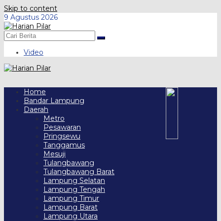
Skip to content
9 Agustus 2026
Video
Home
Bandar Lampung
Daerah
Metro
Pesawaran
Pringsewu
Tanggamus
Mesuji
Tulangbawang
Tulangbawang Barat
Lampung Selatan
Lampung Tengah
Lampung Timur
Lampung Barat
Lampung Utara