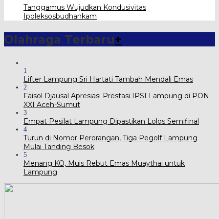
Tanggamus Wujudkan Kondusivitas
Ipoleksosbudhankam
Olahraga Terbaru
+
1
Lifter Lampung Sri Hartati Tambah Mendali Emas
2
Faisol Djausal Apresiasi Prestasi IPSI Lampung di PON
XXI Aceh-Sumut
3
Empat Pesilat Lampung Dipastikan Lolos Semifinal
4
Turun di Nomor Perorangan, Tiga Pegolf Lampung
Mulai Tanding Besok
5
Menang KO, Muis Rebut Emas Muaythai untuk
Lampung