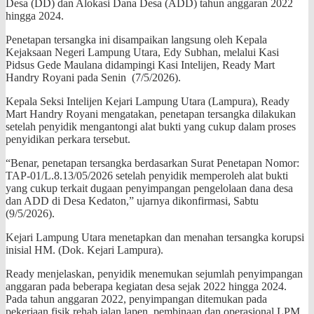
Desa (DD) dan Alokasi Dana Desa (ADD) tahun anggaran 2022
hingga 2024.
Penetapan tersangka ini disampaikan langsung oleh Kepala
Kejaksaan Negeri Lampung Utara, Edy Subhan, melalui Kasi
Pidsus Gede Maulana didampingi Kasi Intelijen, Ready Mart
Handry Royani pada Senin (7/5/2026).
Kepala Seksi Intelijen Kejari Lampung Utara (Lampura), Ready
Mart Handry Royani mengatakan, penetapan tersangka dilakukan
setelah penyidik mengantongi alat bukti yang cukup dalam proses
penyidikan perkara tersebut.
“Benar, penetapan tersangka berdasarkan Surat Penetapan Nomor:
TAP-01/L.8.13/05/2026 setelah penyidik memperoleh alat bukti
yang cukup terkait dugaan penyimpangan pengelolaan dana desa
dan ADD di Desa Kedaton,” ujarnya dikonfirmasi, Sabtu
(9/5/2026).
Kejari Lampung Utara menetapkan dan menahan tersangka korupsi
inisial HM. (Dok. Kejari Lampura).
Ready menjelaskan, penyidik menemukan sejumlah penyimpangan
anggaran pada beberapa kegiatan desa sejak 2022 hingga 2024.
Pada tahun anggaran 2022, penyimpangan ditemukan pada
pekerjaan fisik rehab jalan lapen, pembinaan dan operasional LPM,