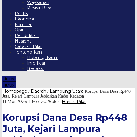
Waykanan
Pesisir Barat
Politik
Ekonomi
Kriminal
Opini
Pendidikan
Nasional
Catatan Pilar
Tentang Kami
Hubungi Kami
Info Iklan
Redaksi
tutup
tutup
Homepage
Daerah
Lampung Utara
/
/
Korupsi Dana Desa Rp448
Juta, Kejari Lampura Jebloskan Kades Kedaton
11 Mei 2026
11 Mei 2026
oleh
Harian Pilar
Korupsi Dana Desa Rp448
Juta, Kejari Lampura