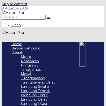
Skip to content
9 Agustus 2026
Video
Home
Bandar Lampung
Daerah
Metro
Pesawaran
Pringsewu
Tanggamus
Mesuji
Tulangbawang
Tulangbawang Barat
Lampung Selatan
Lampung Tengah
Lampung Timur
Lampung Barat
Lampung Utara