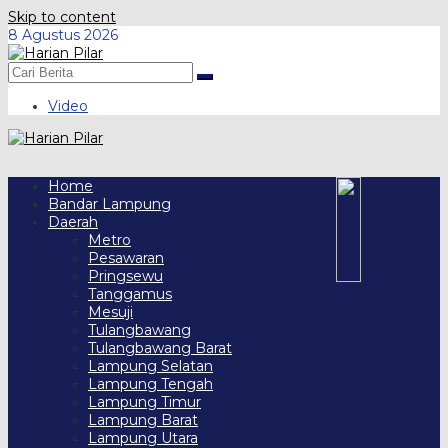
Skip to content
8 Agustus 2026
Video
Home
Bandar Lampung
Daerah
Metro
Pesawaran
Pringsewu
Tanggamus
Mesuji
Tulangbawang
Tulangbawang Barat
Lampung Selatan
Lampung Tengah
Lampung Timur
Lampung Barat
Lampung Utara