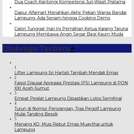
Dua Coach Kantongi Kompetensi Juri-Wasit Pratama
Dapur Alfamart Meriahkan Akhir Pekan Warga Bandar
Lampung, Ada Senam hingga Cooking Demo
Calon Tunggal, Hari Ini Pemilihan Ketua Karang Taruna
Lampung Membawa Angin Segar Bagi Kaum Muda
Olahraga Terbaru
+
1
Lifter Lampung Sri Hartati Tambah Mendali Emas
2
Faisol Djausal Apresiasi Prestasi IPSI Lampung di PON
XXI Aceh-Sumut
3
Empat Pesilat Lampung Dipastikan Lolos Semifinal
4
Turun di Nomor Perorangan, Tiga Pegolf Lampung
Mulai Tanding Besok
5
Menang KO, Muis Rebut Emas Muaythai untuk
Lampung