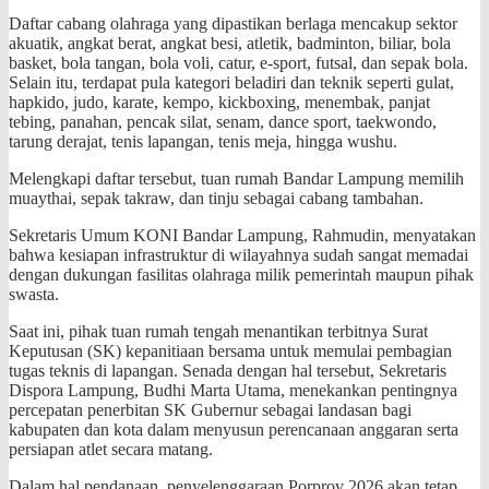
​Daftar cabang olahraga yang dipastikan berlaga mencakup sektor
akuatik, angkat berat, angkat besi, atletik, badminton, biliar, bola
basket, bola tangan, bola voli, catur, e-sport, futsal, dan sepak bola.
Selain itu, terdapat pula kategori beladiri dan teknik seperti gulat,
hapkido, judo, karate, kempo, kickboxing, menembak, panjat
tebing, panahan, pencak silat, senam, dance sport, taekwondo,
tarung derajat, tenis lapangan, tenis meja, hingga wushu.
Melengkapi daftar tersebut, tuan rumah Bandar Lampung memilih
muaythai, sepak takraw, dan tinju sebagai cabang tambahan.
​Sekretaris Umum KONI Bandar Lampung, Rahmudin, menyatakan
bahwa kesiapan infrastruktur di wilayahnya sudah sangat memadai
dengan dukungan fasilitas olahraga milik pemerintah maupun pihak
swasta.
Saat ini, pihak tuan rumah tengah menantikan terbitnya Surat
Keputusan (SK) kepanitiaan bersama untuk memulai pembagian
tugas teknis di lapangan. Senada dengan hal tersebut, Sekretaris
Dispora Lampung, Budhi Marta Utama, menekankan pentingnya
percepatan penerbitan SK Gubernur sebagai landasan bagi
kabupaten dan kota dalam menyusun perencanaan anggaran serta
persiapan atlet secara matang.
​Dalam hal pendanaan, penyelenggaraan Porprov 2026 akan tetap