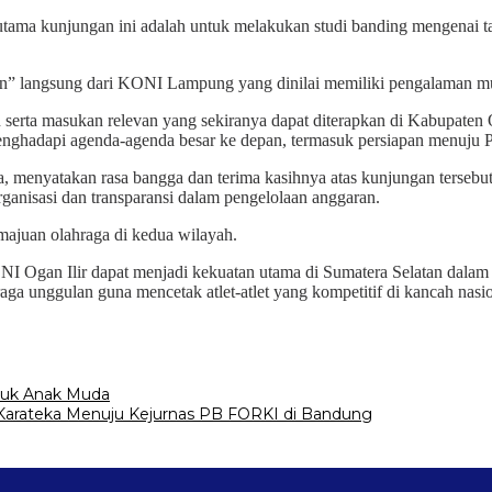
ma kunjungan ini adalah untuk melakukan studi banding mengenai tata k
” langsung dari KONI Lampung yang dinilai memiliki pengalaman mu
erta masukan relevan yang sekiranya dapat diterapkan di Kabupaten O
hadapi agenda-agenda besar ke depan, termasuk persiapan menuju 
a, menyatakan rasa bangga dan terima kasihnya atas kunjungan ters
anisasi dan transparansi dalam pengelolaan anggaran.
majuan olahraga di kedua wilayah.
 Ogan Ilir dapat menjadi kekuatan utama di Sumatera Selatan dalam m
a unggulan guna mencetak atlet-atlet yang kompetitif di kancah nasio
ntuk Anak Muda
 Karateka Menuju Kejurnas PB FORKI di Bandung