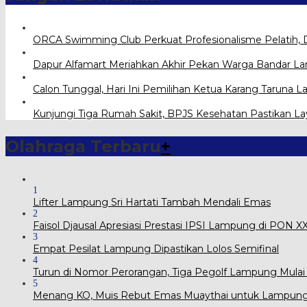
ORCA Swimming Club Perkuat Profesionalisme Pelatih, 
Dapur Alfamart Meriahkan Akhir Pekan Warga Bandar 
Calon Tunggal, Hari Ini Pemilihan Ketua Karang Taru
Kunjungi Tiga Rumah Sakit, BPJS Kesehatan Pastikan L
Olahraga Terbaru
+
1
Lifter Lampung Sri Hartati Tambah Mendali Emas
2
Faisol Djausal Apresiasi Prestasi IPSI Lampung di PON 
3
Empat Pesilat Lampung Dipastikan Lolos Semifinal
4
Turun di Nomor Perorangan, Tiga Pegolf Lampung Mulai
5
Menang KO, Muis Rebut Emas Muaythai untuk Lampun