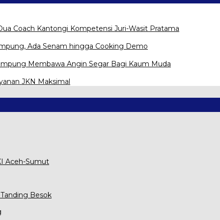
Dua Coach Kantongi Kompetensi Juri-Wasit Pratama
Lampung, Ada Senam hingga Cooking Demo
na Lampung Membawa Angin Segar Bagi Kaum Muda
ayanan JKN Maksimal
XXI Aceh-Sumut
 Tanding Besok
g