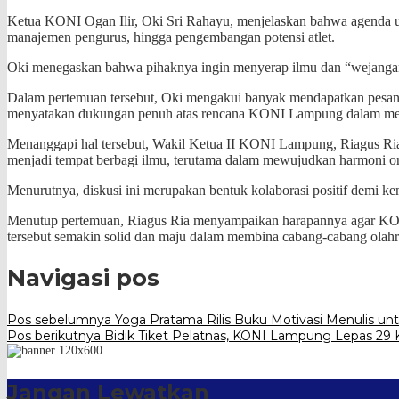
​Ketua KONI Ogan Ilir, Oki Sri Rahayu, menjelaskan bahwa agenda uta
manajemen pengurus, hingga pengembangan potensi atlet.
Oki menegaskan bahwa pihaknya ingin menyerap ilmu dan “wejangan
​Dalam pertemuan tersebut, Oki mengakui banyak mendapatkan pesan s
menyatakan dukungan penuh atas rencana KONI Lampung dalam meng
​Menanggapi hal tersebut, Wakil Ketua II KONI Lampung, Riagus Ri
menjadi tempat berbagi ilmu, terutama dalam mewujudkan harmoni org
Menurutnya, diskusi ini merupakan bentuk kolaborasi positif demi ke
​Menutup pertemuan, Riagus Ria menyampaikan harapannya agar KONI
tersebut semakin solid dan maju dalam membina cabang-cabang olahrag
Navigasi pos
Pos sebelumnya
Yoga Pratama Rilis Buku Motivasi Menulis u
Pos berikutnya
Bidik Tiket Pelatnas, KONI Lampung Lepas 29
Jangan Lewatkan