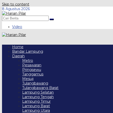
Skip to content
8 Agustus 2026
Video
Home
Bandar Lampung
Daerah
Metro
Pesawaran
Pringsewu
Tanggamus
Mesuji
Tulangbawang
Tulangbawang Barat
Lampung Selatan
Lampung Tengah
Lampung Timur
Lampung Barat
Lampung Utara