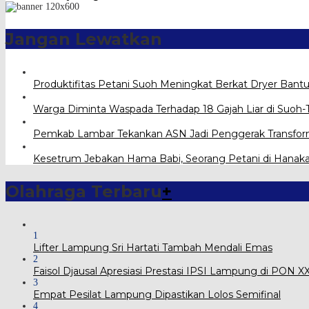
Jangan Lewatkan
Produktifitas Petani Suoh Meningkat Berkat Dryer Bant
Warga Diminta Waspada Terhadap 18 Gajah Liar di Suo
Pemkab Lambar Tekankan ASN Jadi Penggerak Transform
Kesetrum Jebakan Hama Babi, Seorang Petani di Hana
Olahraga Terbaru
+
1
Lifter Lampung Sri Hartati Tambah Mendali Emas
2
Faisol Djausal Apresiasi Prestasi IPSI Lampung di PON 
3
Empat Pesilat Lampung Dipastikan Lolos Semifinal
4