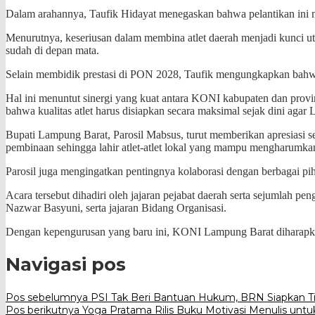
​Dalam arahannya, Taufik Hidayat menegaskan bahwa pelantikan ini 
Menurutnya, keseriusan dalam membina atlet daerah menjadi kunci 
sudah di depan mata.
​Selain membidik prestasi di PON 2028, Taufik mengungkapkan bah
Hal ini menuntut sinergi yang kuat antara KONI kabupaten dan provins
bahwa kualitas atlet harus disiapkan secara maksimal sejak dini ag
​Bupati Lampung Barat, Parosil Mabsus, turut memberikan apresiasi
pembinaan sehingga lahir atlet-atlet lokal yang mampu mengharumka
Parosil juga mengingatkan pentingnya kolaborasi dengan berbagai p
​Acara tersebut dihadiri oleh jajaran pejabat daerah serta sejumla
Nazwar Basyuni, serta jajaran Bidang Organisasi.
Dengan kepengurusan yang baru ini, KONI Lampung Barat diharapkan
Navigasi pos
Pos sebelumnya
PSI Tak Beri Bantuan Hukum, BRN Siapkan Ti
Pos berikutnya
Yoga Pratama Rilis Buku Motivasi Menulis unt