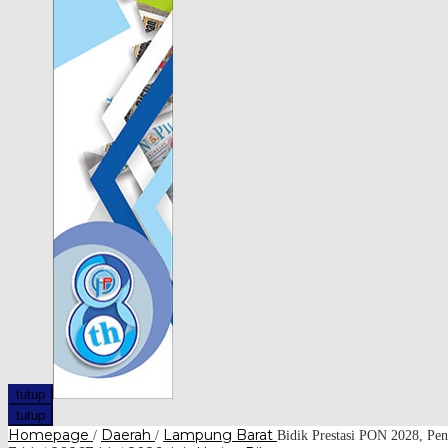
tutup
tutup
Homepage
Daerah
Lampung Barat
/
/
Bidik Prestasi PON 2028, Pe