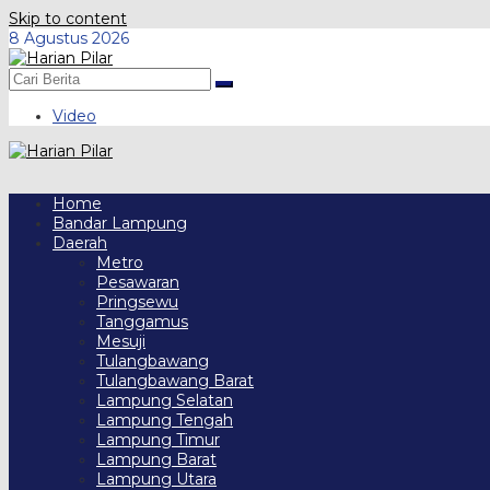
Skip to content
8 Agustus 2026
Video
Home
Bandar Lampung
Daerah
Metro
Pesawaran
Pringsewu
Tanggamus
Mesuji
Tulangbawang
Tulangbawang Barat
Lampung Selatan
Lampung Tengah
Lampung Timur
Lampung Barat
Lampung Utara