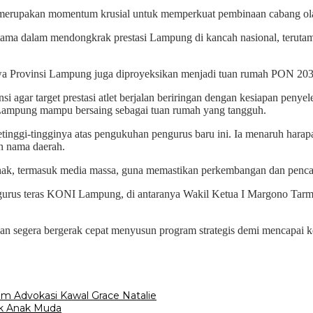
merupakan momentum krusial untuk memperkuat pembinaan cabang olahr
utama dalam mendongkrak prestasi Lampung di kancah nasional, terut
wa Provinsi Lampung juga diproyeksikan menjadi tuan rumah PON 203
i agar target prestasi atlet berjalan beriringan dengan kesiapan penye
ar Lampung mampu bersaing sebagai tuan rumah yang tangguh.
 setinggi-tingginya atas pengukuhan pengurus baru ini. Ia menaruh h
n nama daerah.
ihak, termasuk media massa, guna memastikan perkembangan dan pencap
h pengurus teras KONI Lampung, di antaranya Wakil Ketua I Margono Ta
 segera bergerak cepat menyusun program strategis demi mencapai k
m Advokasi Kawal Grace Natalie
uk Anak Muda