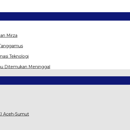
uan Mirza
h-Tanggamus
asi Teknologi
kau Ditemukan Meninggal
XXI Aceh-Sumut