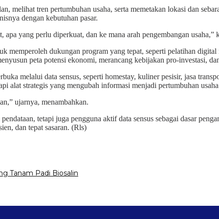
, melihat tren pertumbuhan usaha, serta memetakan lokasi dan sebaran 
nisnya dengan kebutuhan pasar.
at, apa yang perlu diperkuat, dan ke mana arah pengembangan usaha,” 
 memperoleh dukungan program yang tepat, seperti pelatihan digital m
yusun peta potensi ekonomi, merancang kebijakan pro-investasi, dan 
a melalui data sensus, seperti homestay, kuliner pesisir, jasa transpo
api alat strategis yang mengubah informasi menjadi pertumbuhan usaha
juan,” ujarnya, menambahkan.
 pendataan, tetapi juga pengguna aktif data sensus sebagai dasar pen
en, dan tepat sasaran. (Rls)
g Tanam Padi Biosalin