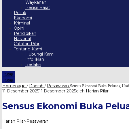
Waykanan
Pesisir Barat
Politik
Ekonomi
Kriminal
Opini
Pendidikan
Nasional
Catatan Pilar
Tentang Kami
Hubungi Kami
Info Iklan
Redaksi
tutup
tutup
Homepage
Daerah
Pesawaran
/
/
Sensus Ekonomi Buka Peluang Usah
11 Desember 2025
11 Desember 2025
oleh
Harian Pilar
Sensus Ekonomi Buka Pelua
Harian Pilar
Pesawaran
-