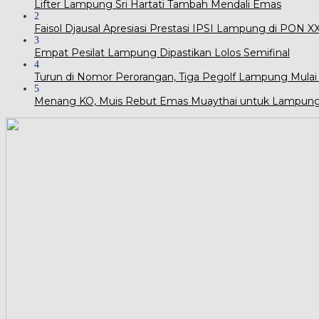
Lifter Lampung Sri Hartati Tambah Mendali Emas
2
Faisol Djausal Apresiasi Prestasi IPSI Lampung di PON 
3
Empat Pesilat Lampung Dipastikan Lolos Semifinal
4
Turun di Nomor Perorangan, Tiga Pegolf Lampung Mulai
5
Menang KO, Muis Rebut Emas Muaythai untuk Lampun