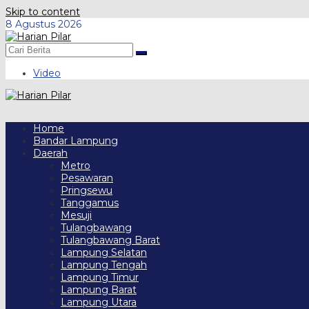
Skip to content
8 Agustus 2026
Video
Home
Bandar Lampung
Daerah
Metro
Pesawaran
Pringsewu
Tanggamus
Mesuji
Tulangbawang
Tulangbawang Barat
Lampung Selatan
Lampung Tengah
Lampung Timur
Lampung Barat
Lampung Utara