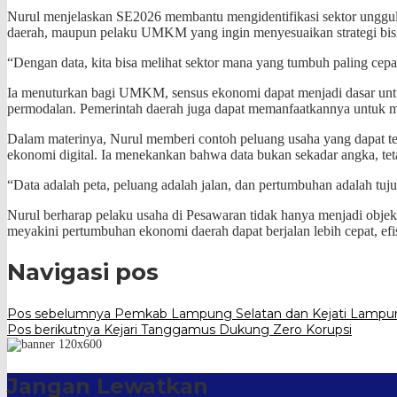
Nurul menjelaskan SE2026 membantu mengidentifikasi sektor unggulan
daerah, maupun pelaku UMKM yang ingin menyesuaikan strategi bis
“Dengan data, kita bisa melihat sektor mana yang tumbuh paling cep
Ia menuturkan bagi UMKM, sensus ekonomi dapat menjadi dasar untuk
permodalan. Pemerintah daerah juga dapat memanfaatkannya untuk men
Dalam materinya, Nurul memberi contoh peluang usaha yang dapat terbuk
ekonomi digital. Ia menekankan bahwa data bukan sekadar angka, tet
“Data adalah peta, peluang adalah jalan, dan pertumbuhan adalah tu
Nurul berharap pelaku usaha di Pesawaran tidak hanya menjadi objek
meyakini pertumbuhan ekonomi daerah dapat berjalan lebih cepat, efisi
Navigasi pos
Pos sebelumnya
Pemkab Lampung Selatan dan Kejati Lampun
Pos berikutnya
Kejari Tanggamus Dukung Zero Korupsi
Jangan Lewatkan