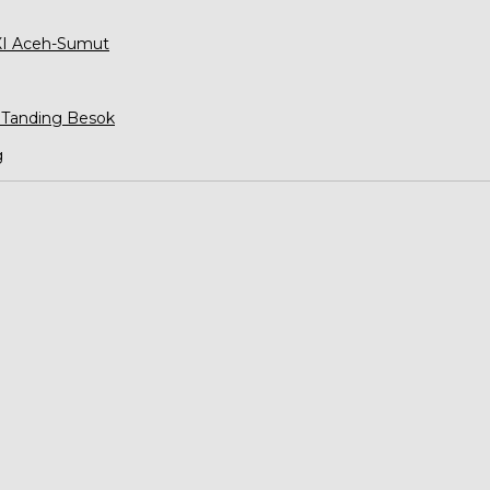
XXI Aceh-Sumut
 Tanding Besok
g