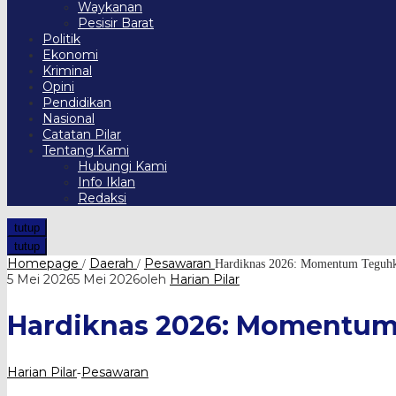
Waykanan
Pesisir Barat
Politik
Ekonomi
Kriminal
Opini
Pendidikan
Nasional
Catatan Pilar
Tentang Kami
Hubungi Kami
Info Iklan
Redaksi
tutup
tutup
Homepage
Daerah
Pesawaran
/
/
Hardiknas 2026: Momentum Teguhk
5 Mei 2026
5 Mei 2026
oleh
Harian Pilar
Hardiknas 2026: Momentum
Harian Pilar
Pesawaran
-