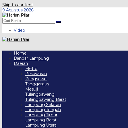
Skip to content
9 Agustus 2026
Video
Home
Bandar Lampung
Daerah
Metro
Pesawaran
Pringsewu
Tanggamus
Mesuji
Tulangbawang
Tulangbawang Barat
Lampung Selatan
Lampung Tengah
Lampung Timur
Lampung Barat
Lampung Utara