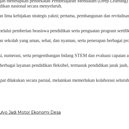
ah menetapkan pendekatan Pembelajaran Mendalam (Deep Learning) seb
idikan nasional secara menyeluruh.
ima kebijakan strategis yakni; pertama, pembangunan dan revitalisasi 
elalui pemberian beasiswa pendidikan serta penguatan program sertifika
gan sekolah yang aman, sehat, dan nyaman, serta penerapan berbagai p
asi, numerasi, serta pengembangan bidang STEM dan evaluasi capaian 
berbagai layanan pendidikan fleksibel, termasuk pendidikan jarak jauh
t dilakukan secara parsial, melainkan memerlukan kolaborasi seluruh 
lyo Jadi Motor Ekonomi Desa