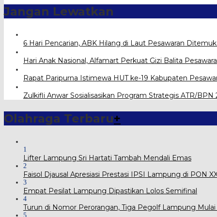
Jangan Lewatkan
6 Hari Pencarian, ABK Hilang di Laut Pesawaran Ditemu
Hari Anak Nasional, Alfamart Perkuat Gizi Balita Pesawa
Rapat Paripurna Istimewa HUT ke-19 Kabupaten Pesawa
Zulkifli Anwar Sosialisasikan Program Strategis ATR/BP
Olahraga Terbaru
+
1
Lifter Lampung Sri Hartati Tambah Mendali Emas
2
Faisol Djausal Apresiasi Prestasi IPSI Lampung di PON 
3
Empat Pesilat Lampung Dipastikan Lolos Semifinal
4
Turun di Nomor Perorangan, Tiga Pegolf Lampung Mulai
5