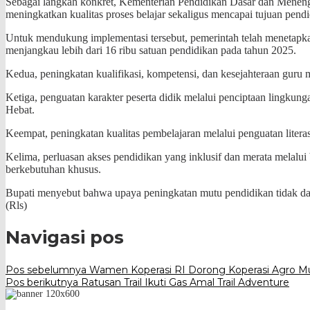
Sebagai langkah konkret, Kementerian Pendidikan Dasar dan Meneng
meningkatkan kualitas proses belajar sekaligus mencapai tujuan pend
Untuk mendukung implementasi tersebut, pemerintah telah menetapkan l
menjangkau lebih dari 16 ribu satuan pendidikan pada tahun 2025.
Kedua, peningkatan kualifikasi, kompetensi, dan kesejahteraan guru m
Ketiga, penguatan karakter peserta didik melalui penciptaan lingkun
Hebat.
Keempat, peningkatan kualitas pembelajaran melalui penguatan liter
Kelima, perluasan akses pendidikan yang inklusif dan merata melalui 
berkebutuhan khusus.
Bupati menyebut bahwa upaya peningkatan mutu pendidikan tidak dapa
(Rls)
Navigasi pos
Pos sebelumnya
Wamen Koperasi RI Dorong Koperasi Agro Mu
Pos berikutnya
Ratusan Trail Ikuti Gas Amal Trail Adventure