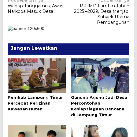
Navigasi
Pos sebelumnya
Pos berikutnya
Wabup Tanggamus; Awas,
RPJMD Lamtim Tahun
pos
Narkoba Masuk Desa
2025 –2029, Desa Menjadi
Subyek Utama
Pembangunan
Jangan Lewatkan
Pemkab Lampung Timur
Gunung Agung Jadi Desa
Percepat Perizinan
Percontohan
Kawasan Hutan
Kesiapsiagaan Bencana
di Lampung Timur