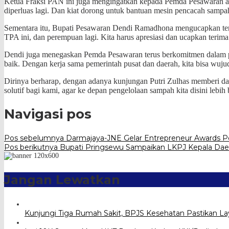
Ketua Fraksi PAN ini juga mengingatkan kepada Pemda Pesawaran aga
diperluas lagi. Dan kiat dorong untuk bantuan mesin pencacah sampah
Sementara itu, Bupati Pesawaran Dendi Ramadhona mengucapkan teri
TPA ini, dan perempuan lagi. Kita harus apresiasi dan ucapkan terima
Dendi juga menegaskan Pemda Pesawaran terus berkomitmen dalam pen
baik. Dengan kerja sama pemerintah pusat dan daerah, kita bisa wujud
Dirinya berharap, dengan adanya kunjungan Putri Zulhas memberi da
solutif bagi kami, agar ke depan pengelolaan sampah kita disini lebi
Navigasi pos
Pos sebelumnya
Darmajaya-JNE Gelar Entrepreneur Awards P
Pos berikutnya
Bupati Pringsewu Sampaikan LKPJ Kepala Dae
Jangan Lewatkan
Kunjungi Tiga Rumah Sakit, BPJS Kesehatan Pastikan L