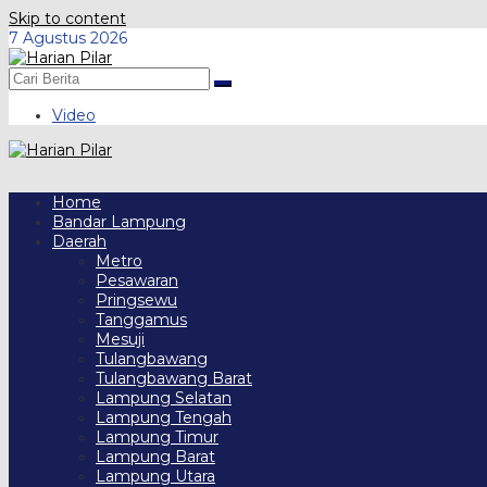
Skip to content
7 Agustus 2026
Video
Home
Bandar Lampung
Daerah
Metro
Pesawaran
Pringsewu
Tanggamus
Mesuji
Tulangbawang
Tulangbawang Barat
Lampung Selatan
Lampung Tengah
Lampung Timur
Lampung Barat
Lampung Utara