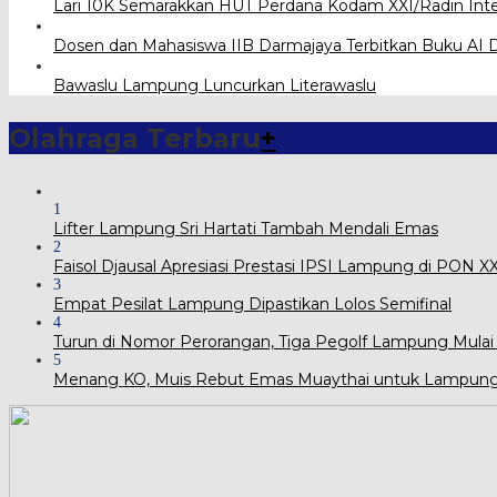
Lari 10K Semarakkan HUT Perdana Kodam XXI/Radin Int
Dosen dan Mahasiswa IIB Darmajaya Terbitkan Buku AI D
Bawaslu Lampung Luncurkan Literawaslu
Olahraga Terbaru
+
1
Lifter Lampung Sri Hartati Tambah Mendali Emas
2
Faisol Djausal Apresiasi Prestasi IPSI Lampung di PON 
3
Empat Pesilat Lampung Dipastikan Lolos Semifinal
4
Turun di Nomor Perorangan, Tiga Pegolf Lampung Mulai
5
Menang KO, Muis Rebut Emas Muaythai untuk Lampun