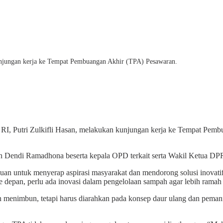
unjungan kerja ke Tempat Pembuangan Akhir (TPA) Pesawaran.
I, Putri Zulkifli Hasan, melakukan kunjungan kerja ke Tempat Pemb
an Dendi Ramadhona beserta kepala OPD terkait serta Wakil Ketua D
juan untuk menyerap aspirasi masyarakat dan mendorong solusi inovati
 depan, perlu ada inovasi dalam pengelolaan sampah agar lebih ramah l
enimbun, tetapi harus diarahkan pada konsep daur ulang dan pemanfaat