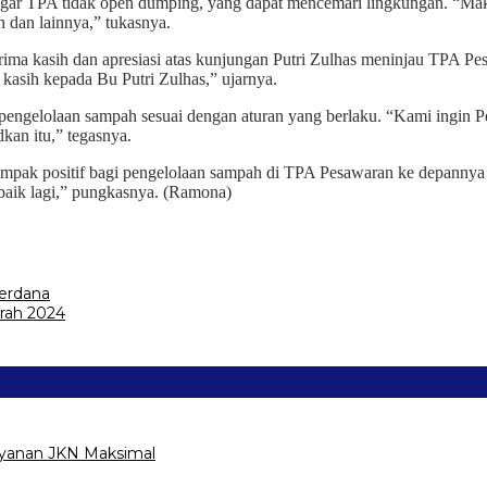
r TPA tidak open dumping, yang dapat mencemari lingkungan. “Makany
 dan lainnya,” tukasnya.
ma kasih dan apresiasi atas kunjungan Putri Zulhas meninjau TPA Pes
 kasih kepada Bu Putri Zulhas,” ujarnya.
gelolaan sampah sesuai dengan aturan yang berlaku. “Kami ingin Pesa
kan itu,” tegasnya.
mpak positif bagi pengelolaan sampah di TPA Pesawaran ke depannya 
h baik lagi,” pungkasnya. (Ramona)
erdana
rah 2024
ayanan JKN Maksimal