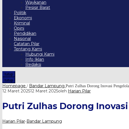
Waykanan
Pesisir Barat
Politik
Ekonomi
Kriminal
Opini
Pendidikan
Nasional
Catatan Pilar
Tentang Kami
Hubungi Kami
Info Iklan
Redaksi
tutup
tutup
Homepage
Bandar Lampung
/
Putri Zulhas Dorong Inovasi Pengelo
12 Maret 2025
12 Maret 2025
oleh
Harian Pilar
Putri Zulhas Dorong Inovas
Harian Pilar
Bandar Lampung
-