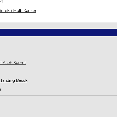
en
eteksi Multi-Kanker
XXI Aceh-Sumut
 Tanding Besok
g