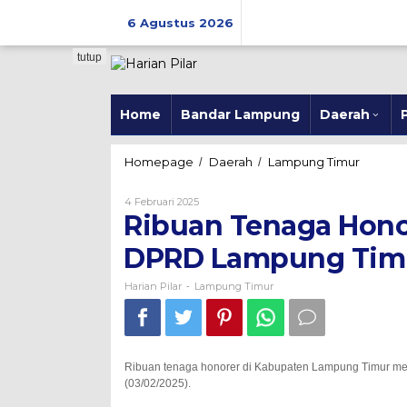
Skip
to
6 Agustus 2026
content
tutup
Home
Bandar Lampung
Daerah
P
Ribuan
Homepage
Daerah
Lampung Timur
/
/
Tenaga
Honorer
Oleh
4 Februari 2025
Demo
Harian
Ribuan Tenaga Hono
Pilar
di
Halaman
DPRD Lampung Tim
Kantor
DPRD
Harian Pilar
Lampung Timur
-
Lampung
Timur
Ribuan tenaga honorer di Kabupaten Lampung Timur men
(03/02/2025).