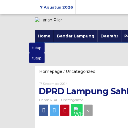
Skip
7 Agustus 2026
to
content
Home
Bandar Lampung
Daerah
P
tutup
tutup
Homepage
Uncategorized
/
DPRD
Lampung
Sahkan
17 September 2024
Oleh
Raperda
Harian
DPRD Lampung Sahk
Pilar
APBD-
P
Harian Pilar
Uncategorized
-
2024