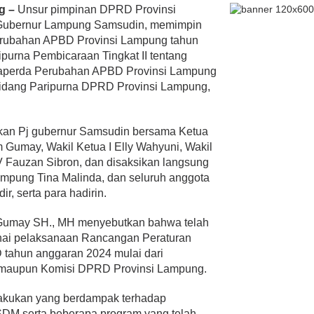
g –
Unsur pimpinan DPRD Provinsi
 Gubernur Lampung Samsudin, memimpin
rubahan APBD Provinsi Lampung tahun
purna Pembicaraan Tingkat II tentang
Raperda Perubahan APBD Provinsi Lampung
Sidang Paripurna DPRD Provinsi Lampung,
kan Pj gubernur Samsudin bersama Ketua
umay, Wakil Ketua I Elly Wahyuni, Wakil
 IV Fauzan Sibron, dan disaksikan langsung
ampung Tina Malinda, dan seluruh anggota
, serta para hadirin.
umay SH., MH menyebutkan bahwa telah
ai pelaksanaan Rancangan Peraturan
tahun anggaran 2024 mulai dari
maupun Komisi DPRD Provinsi Lampung.
 dilakukan yang berdampak terhadap
SDM serta beberapa program yang telah