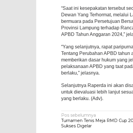
“Saat ini kesepakatan tersebut se
Dewan Yang Terhormat, melalui
bermuara pada Persetujuan Ber
Provinsi Lampung terhadap Ranc
APBD Tahun Anggaran 2024,” jel
“Yang selanjutnya, rapat paripur
Tentang Perubahan APBD tahun an
memberikan dasar hukum yang je
pelaksanaan APBD yang taat pad
berlaku,” jelasnya.
Selanjutnya Raperda ini akan di
untuk dievaluasi lebih lanjut se
yang berlaku. (Adv).
Navigasi
Pos sebelumnya
Turnamen Tenis Meja RMD Cup 2
pos
Sukses Digelar