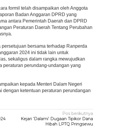
cara formil telah disampaikan oleh Anggota
 Laporan Badan Anggaran DPRD yang
sama antara Pemerintah Daerah dan DPRD
angan Peraturan Daerah Tentang Perubahan
asnya.
na persetujuan bersama terhadap Ranperda
ggaran 2024 ini tidak lain untuk
las, sekaligus dalam rangka mewujudkan
a peraturan perundang-undangan yang
sampaikan kepada Menteri Dalam Negeri
suai dengan ketentuan peraturan perundangan
Pos berikutnya
024
Kejari ‘Dalami’ Dugaan Tipikor Dana
Hibah LPTQ Pringsewu