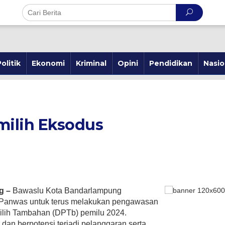
olitik
Ekonomi
Kriminal
Opini
Pendidikan
Nasio
milih Eksodus
g –
Bawaslu Kota Bandarlampung
n Panwas untuk terus melakukan pengawasan
ilih Tambahan (DPTb) pemilu 2024.
dan berpotensi terjadi pelanggaran serta