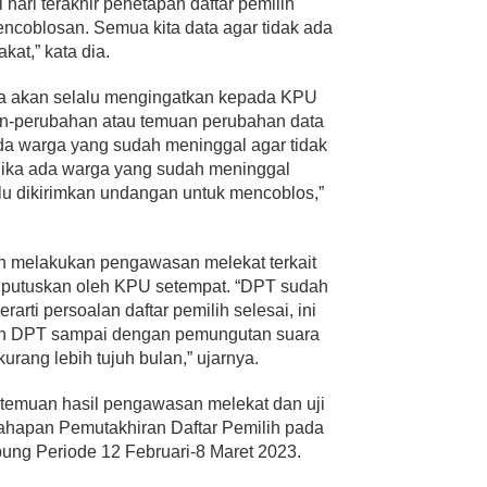
 hari terakhir penetapan daftar pemilih
encoblosan. Semua kita data agar tidak ada
at,” kata dia.
juga akan selalu mengingatkan kepada KPU
an-perubahan atau temuan perubahan data
 ada warga yang sudah meninggal agar tidak
 jika ada warga yang sudah meninggal
lu dikirimkan undangan untuk mencoblos,”
lah melakukan pengawasan melekat terkait
diputuskan oleh KPU setempat. “DPT sudah
rarti persoalan daftar pemilih selesai, ini
pan DPT sampai dengan pemungutan suara
urang lebih tujuh bulan,” ujarnya.
 temuan hasil pengawasan melekat dan uji
tahapan Pemutakhiran Daftar Pemilih pada
ung Periode 12 Februari-8 Maret 2023.