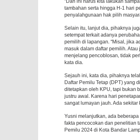
“Dan ini harus kita lakukan sampai
tambahan serta hingga H-1 hari p
penyalahgunaan hak pilih masyarak
Selain itu, lanjut dia, pihaknya 
setempat terkait adanya perubah
pemilih di lapangan. “Misal, jika
masuk dalam daftar pemilih. Atau
menjelang pencoblosan, tidak per
kata dia.
Sejauh ini, kata dia, pihaknya te
Daftar Pemilu Tetap (DPT) yang 
ditetapkan oleh KPU, tapi bukan be
justru awal. Karena hari peneta
sangat lumayan jauh. Ada sekitar k
Yusni melanjutkan, ada beberapa
fakta pencocokan dan penelitian 
Pemilu 2024 di Kota Bandar Lamp