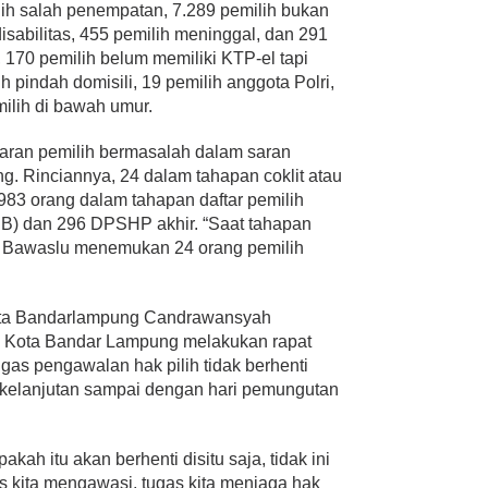
lih salah penempatan, 7.289 pemilih bukan
isabilitas, 455 pemilih meninggal, dan 291
, 170 pemilih belum memiliki KTP-el tapi
h pindah domisili, 19 pemilih anggota Polri,
milih di bawah umur.
sebaran pemilih bermasalah dalam saran
. Rinciannya, 24 dalam tahapan coklit atau
983 orang dalam tahapan daftar pemilih
B) dan 296 DPSHP akhir. “Saat tahapan
, Bawaslu menemukan 24 orang pemilih
ota Bandarlampung Candrawansyah
 Kota Bandar Lampung melakukan rapat
ugas pengawalan hak pilih tidak berhenti
berkelanjutan sampai dengan hari pemungutan
pakah itu akan berhenti disitu saja, tidak ini
 kita mengawasi, tugas kita menjaga hak