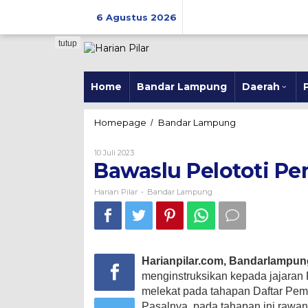
Skip
to
6 Agustus 2026
content
tutup
Home
Bandar Lampung
Daerah
P
Bawaslu
Homepage
Bandar Lampung
/
Pelototi
Pemilih
Oleh
10 Juli 2023
Eksodus
Harian
Bawaslu Pelototi Pe
Pilar
Harian Pilar
Bandar Lampung
-
Harianpilar.com, Bandarlampun
menginstruksikan kepada jajara
melekat pada tahapan Daftar Pem
Pasalnya, pada tahapan ini rawan 