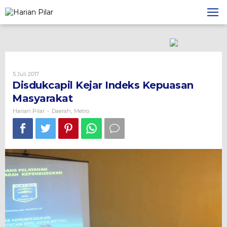
Skip
to
content
Oleh
5 Juli 2017
Harian
Disdukcapil Kejar Indeks Kepuasan
Pilar
Masyarakat
Harian Pilar
Daerah
Metro
-
,