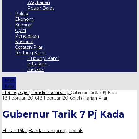
Waykanan
Pesisir Barat
Politik
Ekonomi
Kriminal
Opini
Pendidikan
Nasional
Catatan Pilar
Tentang Kami
Hubungi Kami
Info Iklan
Redaksi
tutup
tutup
Homepage
Bandar Lampung
/
Gubernur Tarik 7 Pj Kada
18 Februari 2016
18 Februari 2016
oleh
Harian Pilar
Gubernur Tarik 7 Pj Kada
Harian Pilar
Bandar Lampung
Politik
-
,