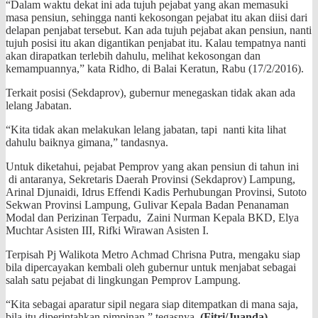
“Dalam waktu dekat ini ada tujuh pejabat yang akan memasuki
masa pensiun, sehingga nanti kekosongan pejabat itu akan diisi dari
delapan penjabat tersebut. Kan ada tujuh pejabat akan pensiun, nanti
tujuh posisi itu akan digantikan penjabat itu. Kalau tempatnya nanti
akan dirapatkan terlebih dahulu, melihat kekosongan dan
kemampuannya,” kata Ridho, di Balai Keratun, Rabu (17/2/2016).
Terkait posisi (Sekdaprov), gubernur menegaskan tidak akan ada
lelang Jabatan.
“Kita tidak akan melakukan lelang jabatan, tapi nanti kita lihat
dahulu baiknya gimana,” tandasnya.
Untuk diketahui, pejabat Pemprov yang akan pensiun di tahun ini
di antaranya, Sekretaris Daerah Provinsi (Sekdaprov) Lampung,
Arinal Djunaidi, Idrus Effendi Kadis Perhubungan Provinsi, Sutoto
Sekwan Provinsi Lampung, Gulivar Kepala Badan Penanaman
Modal dan Perizinan Terpadu, Zaini Nurman Kepala BKD, Elya
Muchtar Asisten III, Rifki Wirawan Asisten I.
Terpisah Pj Walikota Metro Achmad Chrisna Putra, mengaku siap
bila dipercayakan kembali oleh gubernur untuk menjabat sebagai
salah satu pejabat di lingkungan Pemprov Lampung.
“Kita sebagai aparatur sipil negara siap ditempatkan di mana saja,
bila itu diperintahkan pimpinan,” tegasnya.
(Fitri/Juanda)