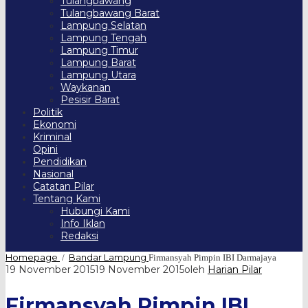
Tulangbawang
Tulangbawang Barat
Lampung Selatan
Lampung Tengah
Lampung Timur
Lampung Barat
Lampung Utara
Waykanan
Pesisir Barat
Politik
Ekonomi
Kriminal
Opini
Pendidikan
Nasional
Catatan Pilar
Tentang Kami
Hubungi Kami
Info Iklan
Redaksi
Homepage
Bandar Lampung
/
Firmansyah Pimpin IBI Darmajaya
19 November 2015
19 November 2015
oleh
Harian Pilar
Firmansyah Pimpin IBI