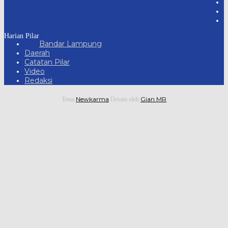
Harian Pilar
Bandar Lampung
Daerah
Catatan Pilar
Video
Redaksi
Newkarma
Gian MR
Tema
Desain oleh