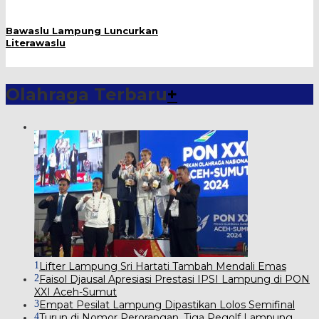
Bawaslu Lampung Luncurkan
Literawaslu
Olahraga Terbaru
+
1
Lifter Lampung Sri Hartati Tambah Mendali Emas
2
Faisol Djausal Apresiasi Prestasi IPSI Lampung di PON
XXI Aceh-Sumut
3
Empat Pesilat Lampung Dipastikan Lolos Semifinal
4
Turun di Nomor Perorangan, Tiga Pegolf Lampung