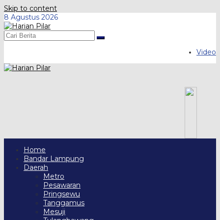
Skip to content
8 Agustus 2026
Video
Home
Bandar Lampung
Daerah
Metro
Pesawaran
Pringsewu
Tanggamus
Mesuji