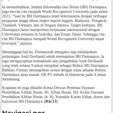
Ia menambahkan, Institut Informatika dan Bisnis (IBI) Darmajaya
juga bercita-cita menjadi World Recognized University pada tahun
2023. “Saat ini IBI Darmajaya telah bekerjasama dengan berbagai
perguruan tinggi diluar negeri seperti Inggris, Malaysia, Tiongkok,
Thailand, Vietnam, dan di Negara lainnya. Target kedepan, IBI
Darmajaya harus memperluas kerjasama internasional dengan
Universitas ternama di Amerika, dan Eropa Timur. Sehingga cita-
cita IBI Darmajaya menjadi World Recognized University dapat
terwujud,” ujarnya.
Menanggapi hal itu, Firmansyah mengaku siap melanjutkan
perjuangan Andi Desfiandi untuk memajukan IBI Darmajaya. Ia
juga mengucapkan terimakasih atas pengabdian Andi Desfiandi
yang telah selama 9 tahun menjabat sebagai Rektor IBI Darmajaya.
Bahkan, Firman menargetkan sesuai dengan masa jabatan Rektor,
Darmajaya akan masuk 100 PT terbaik di Indonesia pada 4 tahun
mendatang.
Kegiatan ini juga dihadiri Ketua Dewan Pembina Yayasan
Pendidikan Alifian Husin, Hi. Alfian Husin, SH, Ketua Yayasan
Pendidikan Alifian Husin, dr. Hj. Yoenidar Karim Alfian, dosen dan
karyawan IBI Darmajaya.
(Rls/JJ)