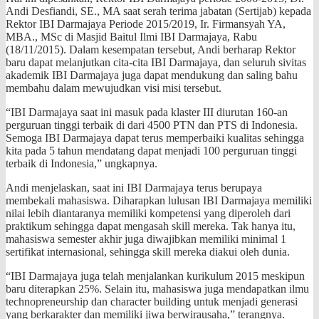
Andi Desfiandi, SE., MA saat serah terima jabatan (Sertijab) kepada
Rektor IBI Darmajaya Periode 2015/2019, Ir. Firmansyah YA,
MBA., MSc di Masjid Baitul Ilmi IBI Darmajaya, Rabu
(18/11/2015). Dalam kesempatan tersebut, Andi berharap Rektor
baru dapat melanjutkan cita-cita IBI Darmajaya, dan seluruh sivitas
akademik IBI Darmajaya juga dapat mendukung dan saling bahu
membahu dalam mewujudkan visi misi tersebut.
“IBI Darmajaya saat ini masuk pada klaster III diurutan 160-an
perguruan tinggi terbaik di dari 4500 PTN dan PTS di Indonesia.
Semoga IBI Darmajaya dapat terus memperbaiki kualitas sehingga
kita pada 5 tahun mendatang dapat menjadi 100 perguruan tinggi
terbaik di Indonesia,” ungkapnya.
Andi menjelaskan, saat ini IBI Darmajaya terus berupaya
membekali mahasiswa. Diharapkan lulusan IBI Darmajaya memiliki
nilai lebih diantaranya memiliki kompetensi yang diperoleh dari
praktikum sehingga dapat mengasah skill mereka. Tak hanya itu,
mahasiswa semester akhir juga diwajibkan memiliki minimal 1
sertifikat internasional, sehingga skill mereka diakui oleh dunia.
“IBI Darmajaya juga telah menjalankan kurikulum 2015 meskipun
baru diterapkan 25%. Selain itu, mahasiswa juga mendapatkan ilmu
technopreneurship dan character building untuk menjadi generasi
yang berkarakter dan memiliki jiwa berwirausaha,” terangnya.