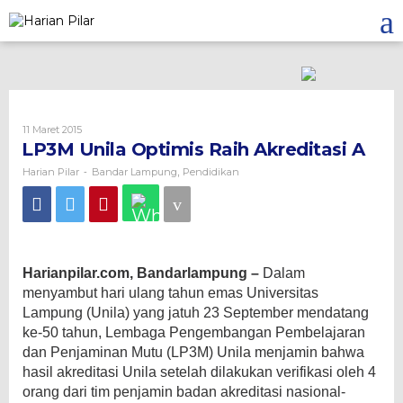
Skip
to
content
Oleh
11 Maret 2015
Harian
LP3M Unila Optimis Raih Akreditasi A
Pilar
Harian Pilar
Bandar Lampung
Pendidikan
-
,
Harianpilar.com, Bandarlampung –
Dalam
menyambut hari ulang tahun emas Universitas
Lampung (Unila) yang jatuh 23 September mendatang
ke-50 tahun, Lembaga Pengembangan Pembelajaran
dan Penjaminan Mutu (LP3M) Unila menjamin
bahwa
hasil akreditasi Unila setelah dilakukan verifikasi oleh 4
orang dari tim penjamin badan akreditasi nasional-