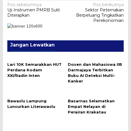
Navigasi
Pos sebelumnya
Pos berikutnya
Uji Instrumen PMRB Sulit
Sektor Peternakan
pos
Diterapkan
Berpeluang Tingkatkan
Perekonomian
Jangan Lewatkan
Lari 10K Semarakkan HUT
Dosen dan Mahasiswa IIB
Perdana Kodam
Darmajaya Terbitkan
XXI/Radin Inten
Buku AI Deteksi Multi-
Kanker
Bawaslu Lampung
Basarnas Selamatkan
Luncurkan Literawaslu
Empat Nelayan di
Perairan Krakatau