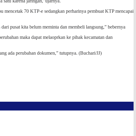
 satu karena jaringan,”ujarnya.
ampu mencetak 70 KTP-e sedangkan perharinya pembuat KTP mencapai
s dari pusat kita belum meminta dan membeli langsung,” bebernya
a perubahan maka dapat melaoprkan ke pihak kecamatan dan
mang ada perubahan dokumen,” tutupnya. (Buchari/JJ)