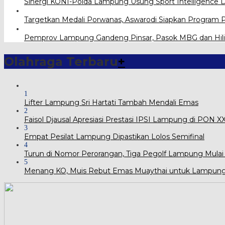
Sinergi KONI-Polda Lampung Usung Sport Intelligence 
Targetkan Medali Porwanas, Aswarodi Siapkan Program
Pemprov Lampung Gandeng Pinsar, Pasok MBG dan Hiliri
Olahraga Terbaru
+
1
Lifter Lampung Sri Hartati Tambah Mendali Emas
2
Faisol Djausal Apresiasi Prestasi IPSI Lampung di PON 
3
Empat Pesilat Lampung Dipastikan Lolos Semifinal
4
Turun di Nomor Perorangan, Tiga Pegolf Lampung Mulai
5
Menang KO, Muis Rebut Emas Muaythai untuk Lampun