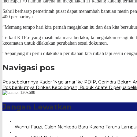
mencapai 70 namun karena ini megunakan IT kadang kadang terhambat 
Sahril berharap pemerintah pusat dapat menambah bantuan mesin p
400 per harinya.
“Memang tempo hari kita pernah megajukan itu dan dan kita bersukur
Terkait KTP-e yang masih ada masa berlaku, Ia megatakan selagi it
kecamatan untuk dilakukan perubahan sesui dokumen.
“Sepanjang itu perlu dilakukan perubahan kita rubah tapi sesui de
Navigasi pos
Pos sebelumnya
Kader ‘Ngelamar’ ke PDIP, Gerindra Belum Am
Pos berikutnya
Dinkes Kecolongan, Bubuk Abate Diperjualbeli
Jangan Lewatkan
Wahrul Fauzi, Calon Nahkoda Baru Karang Taruna Lampu