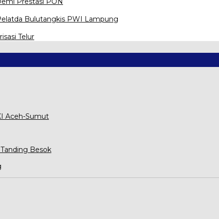
Demi Prestasi PON
 Pelatda Bulutangkis PWI Lampung
sasi Telur
XXI Aceh-Sumut
 Tanding Besok
g