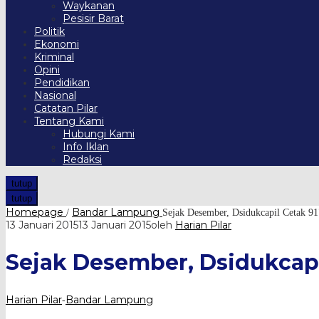
Waykanan
Pesisir Barat
Politik
Ekonomi
Kriminal
Opini
Pendidikan
Nasional
Catatan Pilar
Tentang Kami
Hubungi Kami
Info Iklan
Redaksi
tutup
tutup
Homepage
Bandar Lampung
/
Sejak Desember, Dsidukcapil Cetak 9
13 Januari 2015
13 Januari 2015
oleh
Harian Pilar
Sejak Desember, Dsidukcapi
Harian Pilar
Bandar Lampung
-