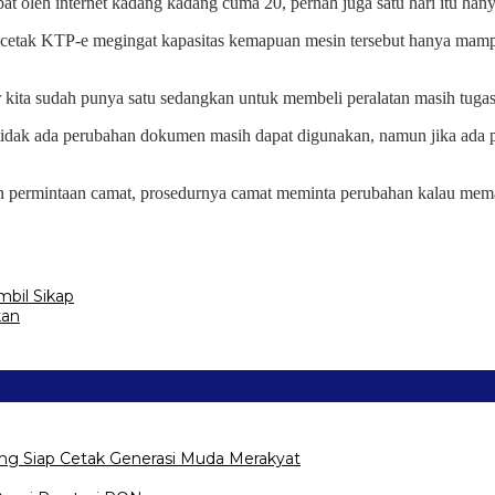
oleh internet kadang kadang cuma 20, pernah juga satu hari itu hanya
encetak KTP-e megingat kapasitas kemapuan mesin tersebut hanya m
 kita sudah punya satu sedangkan untuk membeli peralatan masih tuga
u tidak ada perubahan dokumen masih dapat digunakan, namun jika ad
ngan permintaan camat, prosedurnya camat meminta perubahan kalau me
bil Sikap
kan
ng Siap Cetak Generasi Muda Merakyat